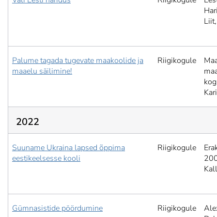
Vali Eesti haridus
Riigikogule
Ees
Har
Liit,
Palume tagada tugevate maakoolide ja
Riigikogule
Maa
maaelu säilimine!
maa
kog
Kar
2022
Suuname Ukraina lapsed õppima
Riigikogule
Era
eestikeelsesse kooli
200
Kal
Gümnasistide pöördumine
Riigikogule
Ale