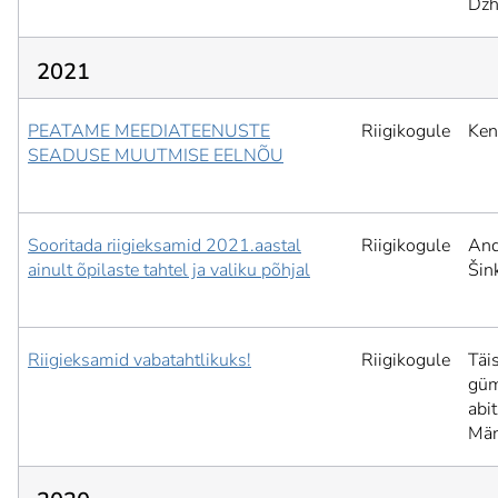
Dzh
2021
PEATAME MEEDIATEENUSTE
Riigikogule
Ken
SEADUSE MUUTMISE EELNÕU
Sooritada riigieksamid 2021.aastal
Riigikogule
And
ainult õpilaste tahtel ja valiku põhjal
Šin
Riigieksamid vabatahtlikuks!
Riigikogule
Täi
güm
abit
Män