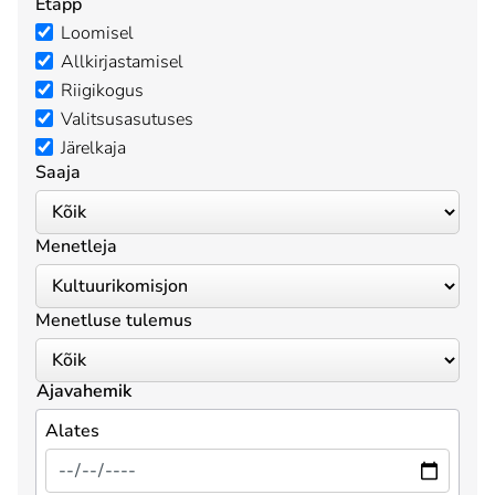
Etapp
Loomisel
Allkirjastamisel
Riigikogus
Valitsusasutuses
Järelkaja
Saaja
Menetleja
Menetluse tulemus
Ajavahemik
Alates