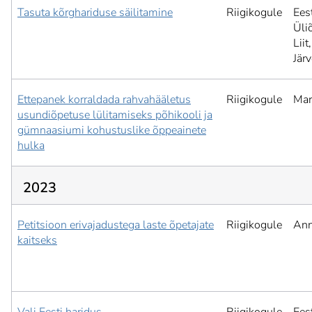
Tasuta kõrghariduse säilitamine
Riigikogule
Ees
Üli
Liit,
Jär
Ettepanek korraldada rahvahääletus
Riigikogule
Mar
usundiõpetuse lülitamiseks põhikooli ja
gümnaasiumi kohustuslike õppeainete
hulka
2023
Petitsioon erivajadustega laste õpetajate
Riigikogule
Ann
kaitseks