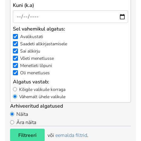
Kuni (k.a)
Sel vahemikul algatus:
Avalikustati
Saadeti allkirjastamisele
Sai allkirju
Võeti menetlusse
Menetleti lõpuni
Oli menetluses
Algatus vastab:
Kõigile valikuile korraga
Vähemalt ühele valikule
Arhiveeritud algatused
Näita
Ära näita
Filtreeri
või
eemalda filtrid
.