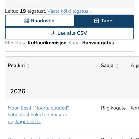
Leitud
19
algatust.
Vaata kõiki algatusi
.
Ruudustik
Tabel
Lae alla CSV
Menetleja
Kultuurikomisjon
Kanal
Rahvaalgatus
Pealkiri
Saaja
Alg
2026
Noor-Eesti "Noorte püüded"
Riigikogule
Jar
kohustuslikuks lugemiseks
riigikogulastele