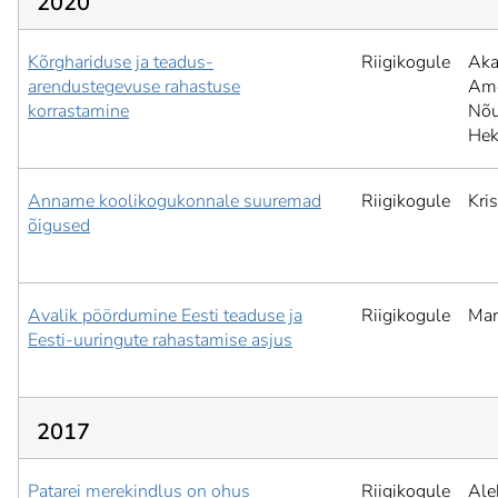
2020
Kõrghariduse ja teadus-
Riigikogule
Aka
arendustegevuse rahastuse
Ame
korrastamine
Nõu
Hek
Anname koolikogukonnale suuremad
Riigikogule
Kris
õigused
Avalik pöördumine Eesti teaduse ja
Riigikogule
Mar
Eesti-uuringute rahastamise asjus
2017
Patarei merekindlus on ohus
Riigikogule
Ale