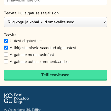
Teavita, kui algatuse saajaks on…
Teavita…
Uutest algatustest
Allkirjastamisele saadetud algatustest
Algatuste menetlusinfost
Algatuste uutest kommentaaridest
Telli teavitused
A. Weizenbergi 39, Tallinn