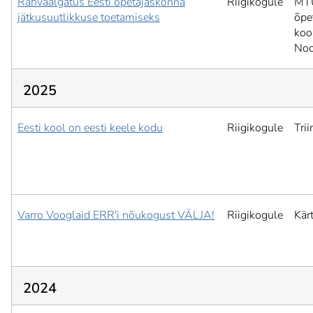
Rahvaalgatus Eesti õpetajaskonna
Riigikogule
MTÜ
jätkusuutlikkuse toetamiseks
õpe
koo
Noo
2025
Eesti kool on eesti keele kodu
Riigikogule
Tri
Varro Vooglaid ERR'i nõukogust VÄLJA!
Riigikogule
Kär
2024