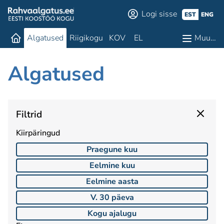
Logi sisse
EST
ENG
Algatused
Riigikogu
KOV
EL
Muu…
Algatused
Filtrid
Kiirpäringud
Praegune kuu
Eelmine kuu
Eelmine aasta
V. 30 päeva
Kogu ajalugu