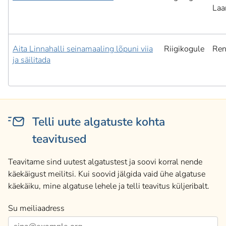
Laa
Aita Linnahalli seinamaaling lõpuni viia
Riigikogule
Ren
ja säilitada
Telli uute algatuste kohta
teavitused
Teavitame sind uutest algatustest ja soovi korral nende
käekäigust meilitsi. Kui soovid jälgida vaid ühe algatuse
käekäiku, mine algatuse lehele ja telli teavitus küljeribalt.
Su meiliaadress