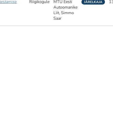
testamise
Riigikogule
MTÜ Eesti
1
JÄRELKAJA
Autoomanike
Liit,
Simmo
Saar