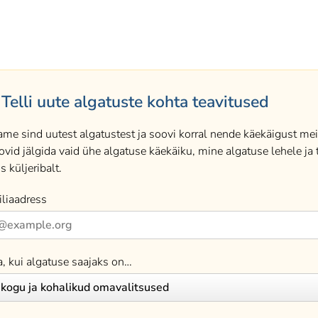
Telli uute algatuste kohta teavitused
ame sind uutest algatustest ja soovi korral nende käekäigust meil
ovid jälgida vaid ühe algatuse käekäiku, mine algatuse lehele ja t
s küljeribalt.
liaadress
a, kui algatuse saajaks on…