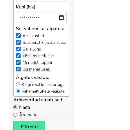
Kuni (k.a)
Sel vahemikul algatus:
Avalikustati
Saadeti allkirjastamisele
Sai allkirju
Võeti menetlusse
Menetleti lõpuni
Oli menetluses
Algatus vastab:
Kõigile valikuile korraga
Vähemalt ühele valikule
Arhiveeritud algatused
Näita
Ära näita
Filtreeri