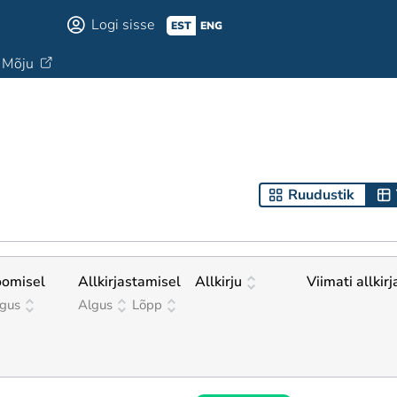
Logi sisse
EST
ENG
Mõju
Ruudustik
oomisel
Allkirjastamisel
Allkirju
Viimati allkir
gus
Algus
Lõpp