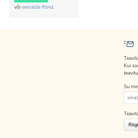
või
eemalda filtrid
.
Teavit
Kui so
teavitu
Su mei
Teavit