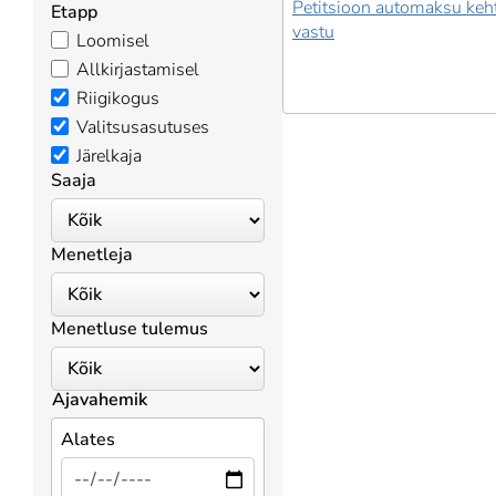
Petitsioon automaksu keh
Etapp
vastu
Loomisel
Allkirjastamisel
Riigikogus
Valitsusasutuses
Järelkaja
Saaja
Menetleja
Menetluse tulemus
Ajavahemik
Alates