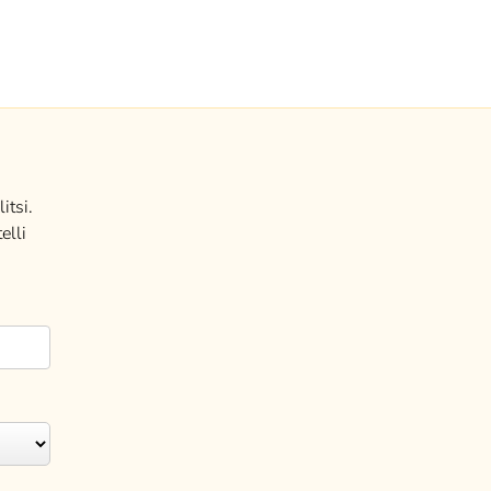
itsi.
elli