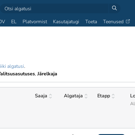
OV
EL
Platvormist
Kasutajatugi
Toeta
Teenused
iki algatusi
.
alitsusasutuses
Järelkaja
Saaja
Algataja
Etapp
L
Al