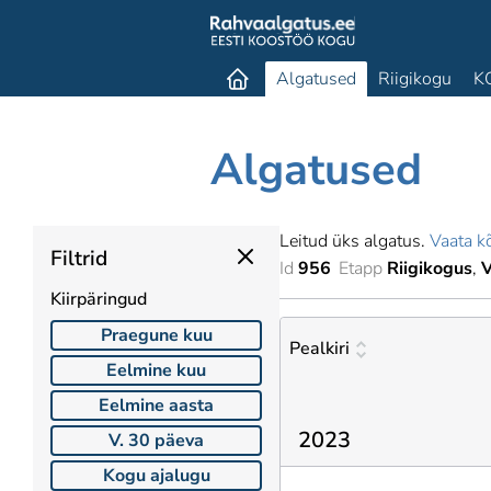
Algatused
Riigikogu
K
Algatused
Leitud üks algatus.
Vaata kõ
Filtrid
Id
956
Etapp
Riigikogus
V
Kiirpäringud
Praegune kuu
Pealkiri
Eelmine kuu
Eelmine aasta
2023
V. 30 päeva
Kogu ajalugu