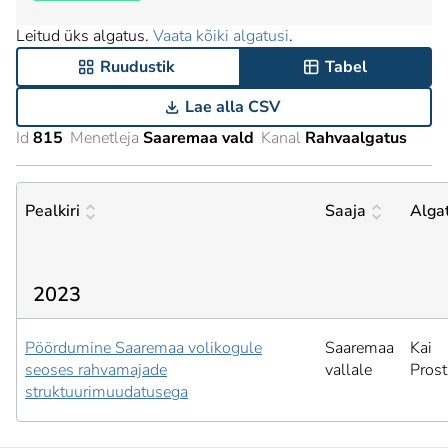
Leitud üks algatus.
Vaata kõiki algatusi
.
Ruudustik
Tabel
Lae alla CSV
Id
815
Menetleja
Saaremaa vald
Kanal
Rahvaalgatus
Pealkiri
Saaja
Alga
2023
Pöördumine Saaremaa volikogule
Saaremaa
Kai
seoses rahvamajade
vallale
Pros
struktuurimuudatusega