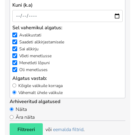
Kuni (k.a)
Sel vahemikul algatus:
Avalikustati
Saadeti allkirjastamisele
Sai allkirju
Võeti menetlusse
Menetleti lõpuni
Oli menetluses
Algatus vastab:
Kõigile valikuile korraga
Vähemalt ühele valikule
Arhiveeritud algatused
Näita
Ära näita
Filtreeri
või
eemalda filtrid
.