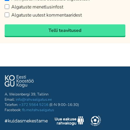
Algatuste menetlusinfost
Algatuste uutest kommentaaridest
Telli teavitused
A. Weizenbergi 39, Tallinn
Email:
info@rahvaalgatus.ee
Telefon:
+372 5564 5216
(E-N 9:00–16:30)
Facebook:
fb.me/rahvaalgatus