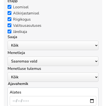
Etapp
Loomisel
Allkirjastamisel
Riigikogus
Valitsusasutuses
Järelkaja
Saaja
Menetleja
Menetluse tulemus
Ajavahemik
Alates