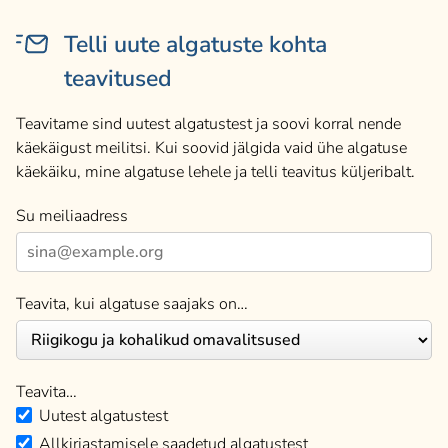
Telli uute algatuste kohta
teavitused
Teavitame sind uutest algatustest ja soovi korral nende
käekäigust meilitsi. Kui soovid jälgida vaid ühe algatuse
käekäiku, mine algatuse lehele ja telli teavitus küljeribalt.
Su meiliaadress
Teavita, kui algatuse saajaks on…
Teavita…
Uutest algatustest
Allkirjastamisele saadetud algatustest