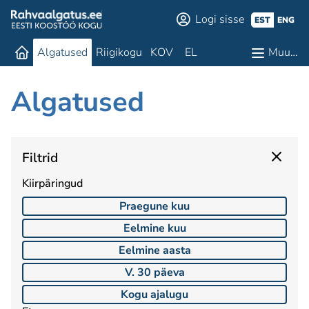
Logi sisse
EST
ENG
Algatused
Riigikogu
KOV
EL
Muu…
Algatused
Filtrid
Kiirpäringud
Praegune kuu
Eelmine kuu
Eelmine aasta
V. 30 päeva
Kogu ajalugu