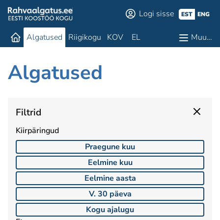
Logi sisse
EST
ENG
Algatused
Riigikogu
KOV
EL
Muu…
Algatused
Filtrid
Kiirpäringud
Praegune kuu
Eelmine kuu
Eelmine aasta
V. 30 päeva
Kogu ajalugu