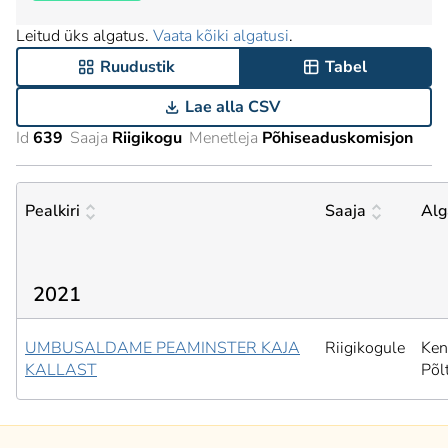
Leitud üks algatus.
Vaata kõiki algatusi
.
Ruudustik
Tabel
Lae alla CSV
Id
639
Saaja
Riigikogu
Menetleja
Põhiseaduskomisjon
Pealkiri
Saaja
Alg
2021
UMBUSALDAME PEAMINSTER KAJA
Riigikogule
Ken
KALLAST
Põl