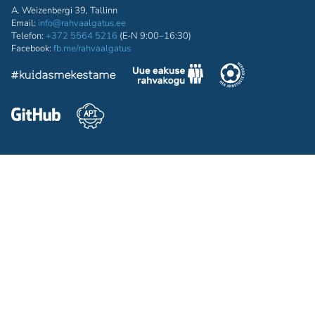
A. Weizenbergi 39, Tallinn
Email:
info@rahvaalgatus.ee
Telefon:
+372 5564 5216
(E-N 9:00–16:30)
Facebook:
fb.me/rahvaalgatus