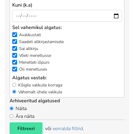
Kuni (k.a)
Sel vahemikul algatus:
Avalikustati
Saadeti allkirjastamisele
Sai allkirju
Võeti menetlusse
Menetleti lõpuni
Oli menetluses
Algatus vastab:
Kõigile valikuile korraga
Vähemalt ühele valikule
Arhiveeritud algatused
Näita
Ära näita
Filtreeri
või
eemalda filtrid
.