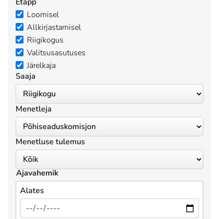
Etapp
Loomisel
Allkirjastamisel
Riigikogus
Valitsusasutuses
Järelkaja
Saaja
Menetleja
Menetluse tulemus
Ajavahemik
Alates