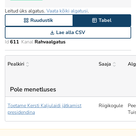
Leitud üks algatus.
Vaata kõiki algatusi
.
Ruudustik
Tabel
Lae alla CSV
Id
611
Kanal
Rahvaalgatus
Pealkiri
Saaja
Alg
Pole menetluses
Toetame Kersti Kaljulaidi jätkamist
Riigikogule
Pee
presidendina
Tui