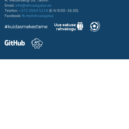
A. Weizenbergi 39, Tallinn
Email:
info@rahvaalgatus.ee
Telefon:
+372 5564 5216
(E-N 9:00–16:30)
Facebook:
fb.me/rahvaalgatus