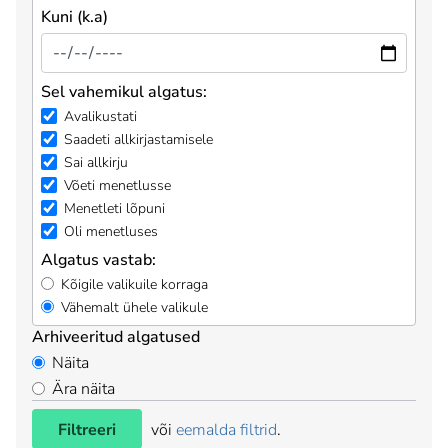
Kuni (k.a)
Sel vahemikul algatus:
Avalikustati
Saadeti allkirjastamisele
Sai allkirju
Võeti menetlusse
Menetleti lõpuni
Oli menetluses
Algatus vastab:
Kõigile valikuile korraga
Vähemalt ühele valikule
Arhiveeritud algatused
Näita
Ära näita
Filtreeri
või
eemalda filtrid
.