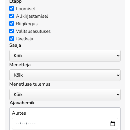
Etapp
Loomisel
Allkirjastamisel
Riigikogus
Valitsusasutuses
Järelkaja
Saaja
Menetleja
Menetluse tulemus
Ajavahemik
Alates