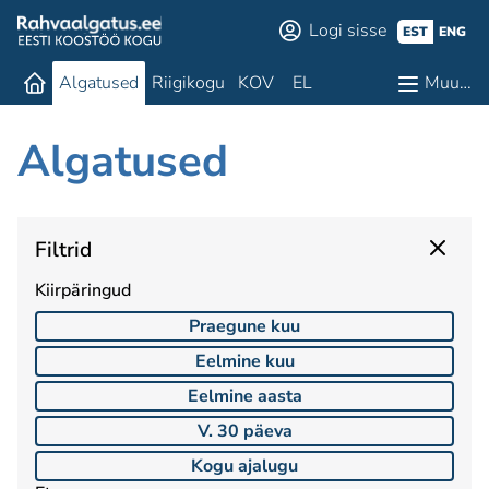
Logi sisse
EST
ENG
Algatused
Riigikogu
KOV
EL
Muu…
Algatused
Filtrid
Kiirpäringud
Praegune kuu
Eelmine kuu
Eelmine aasta
V. 30 päeva
Kogu ajalugu