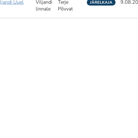
ljandi Uuel
Viljandi
Terje
9.08.2
JÄRELKAJA
linnale
Põvvat