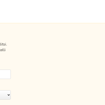
itsi.
elli