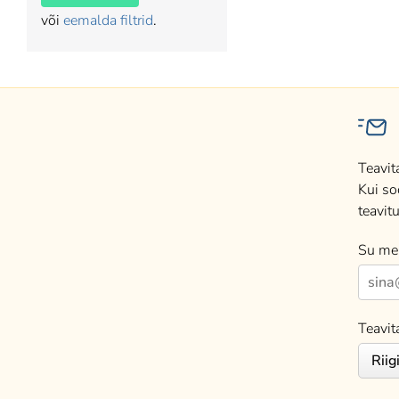
või
eemalda filtrid
.
Teavit
Kui so
teavitu
Su mei
Teavit