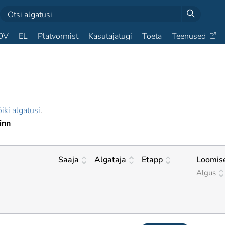
OV
EL
Platvormist
Kasutajatugi
Toeta
Teenused
iki algatusi
.
linn
Saaja
Algataja
Etapp
Loomis
Algus