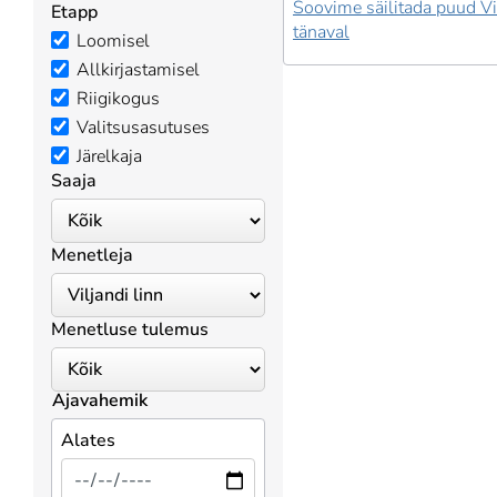
Soovime säilitada puud Vi
Etapp
tänaval
Loomisel
Allkirjastamisel
Riigikogus
Valitsusasutuses
Järelkaja
Saaja
Menetleja
Menetluse tulemus
Ajavahemik
Alates