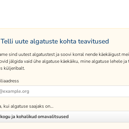
Telli uute algatuste kohta teavitused
ame sind uutest algatustest ja soovi korral nende käekäigust meil
ovid jälgida vaid ühe algatuse käekäiku, mine algatuse lehele ja t
s küljeribalt.
liaadress
a, kui algatuse saajaks on…