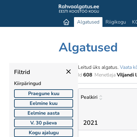
Algatused
Riigikogu
K
Algatused
Leitud üks algatus.
Vaata kõ
Filtrid
Id
608
Menetleja
Viljandi 
Kiirpäringud
Praegune kuu
Pealkiri
Eelmine kuu
Eelmine aasta
2021
V. 30 päeva
Kogu ajalugu