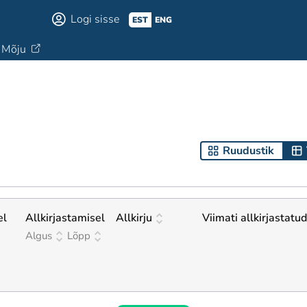
Logi sisse
EST
ENG
Mõju
Ruudustik
el
Allkirjastamisel
Allkirju
Viimati allkirjastatud
Algus
Lõpp