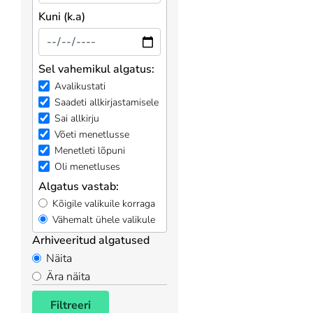
Kuni (k.a)
Sel vahemikul algatus:
Avalikustati
Saadeti allkirjastamisele
Sai allkirju
Võeti menetlusse
Menetleti lõpuni
Oli menetluses
Algatus vastab:
Kõigile valikuile korraga
Vähemalt ühele valikule
Arhiveeritud algatused
Näita
Ära näita
Filtreeri