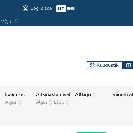
Logi sisse
EST
ENG
Mõju
Ruudustik
Loomisel
Allkirjastamisel
Allkirju
Viimati a
Algus
Algus
Lõpp