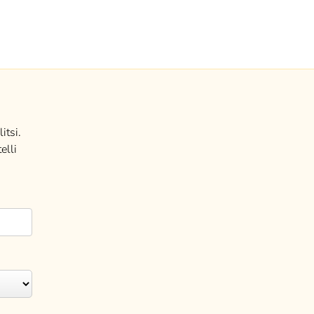
itsi.
elli