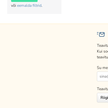
või
eemalda filtrid
.
Teavit
Kui so
teavitu
Su mei
Teavit