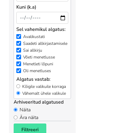
Kuni (k.a)
Sel vahemikul algatus:
Avalikustati
Saadeti allkirjastamisele
Sai allkirju
Võeti menetlusse
Menetleti lõpuni
Oli menetluses
Algatus vastab:
Kõigile valikuile korraga
Vähemalt ühele valikule
Arhiveeritud algatused
Näita
Ära näita
Filtreeri