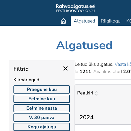
Algatused
Riigikogu
K
Algatused
Leitud üks algatus.
Vaata kõ
Filtrid
Id
1211
Avalikustatud
2.0
Kiirpäringud
Praegune kuu
Pealkiri
Eelmine kuu
Eelmine aasta
2024
V. 30 päeva
Kogu ajalugu