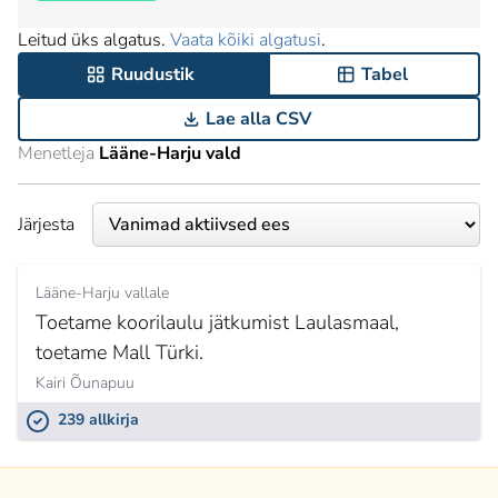
Leitud üks algatus.
Vaata kõiki algatusi
.
Ruudustik
Tabel
Lae alla CSV
Menetleja
Lääne-Harju vald
Järjesta
Lääne-Harju vallale
Toetame koorilaulu jätkumist Laulasmaal,
toetame Mall Türki.
Kairi Õunapuu
239 allkirja