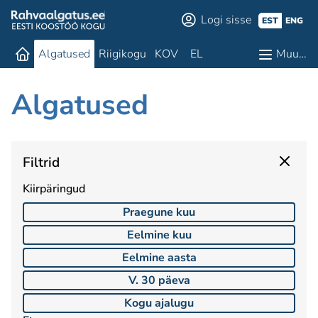
Logi sisse
EST
ENG
Algatused
Riigikogu
KOV
EL
Muu…
Algatused
Filtrid
Kiirpäringud
Praegune kuu
Eelmine kuu
Eelmine aasta
V. 30 päeva
Kogu ajalugu