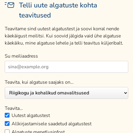
Telli uute algatuste kohta
teavitused
Teavitame sind uutest algatustest ja soovi korral nende
käekäigust meilitsi. Kui soovid jälgida vaid ühe algatuse
käekäiku, mine algatuse lehele ja telli teavitus küljeribalt.
Su meiliaadress
Teavita, kui algatuse saajaks on…
Teavita…
Uutest algatustest
Allkirjastamisele saadetud algatustest
Algatuste menetlusinfost