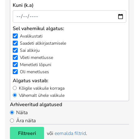
Kuni (k.a)
Sel vahemikul algatus:
Avalikustati
Saadeti allkirjastamisele
Sai allkirju
Võeti menetlusse
Menetleti lõpuni
Oli menetluses
Algatus vastab:
Kõigile valikuile korraga
Vähemalt ühele valikule
Arhiveeritud algatused
Näita
Ära näita
Filtreeri
või
eemalda filtrid
.