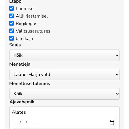
Etapp
Loomisel
Allkirjastamisel
Riigikogus
Valitsusasutuses
Järelkaja
Saaja
Menetleja
Menetluse tulemus
Ajavahemik
Alates