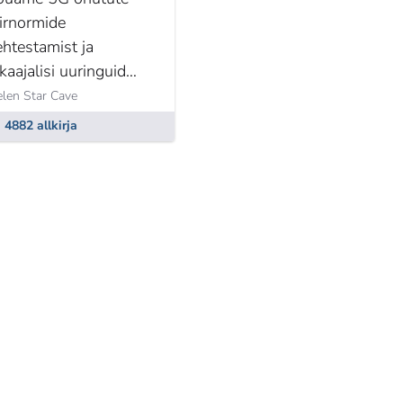
iirnormide
ehtestamist ja
kaajalisi uuringuid
ehnoloogiaärist
len Star Cave
õltumatutelt
4882 allkirja
eadlastelt