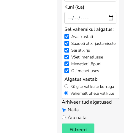
Kuni (k.a)
Sel vahemikul algatus:
Avalikustati
Saadeti allkirjastamisele
Sai allkirju
Võeti menetlusse
Menetleti lõpuni
Oli menetluses
Algatus vastab:
Kõigile valikuile korraga
Vähemalt ühele valikule
Arhiveeritud algatused
Näita
Ära näita
Filtreeri