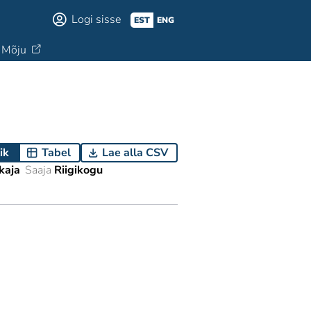
Logi sisse
EST
ENG
Mõju
ik
Tabel
Lae alla CSV
kaja
Saaja
Riigikogu