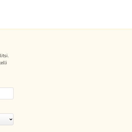
itsi.
elli