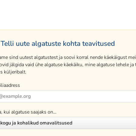
Telli uute algatuste kohta teavitused
ame sind uutest algatustest ja soovi korral nende käekäigust meil
ovid jälgida vaid ühe algatuse käekäiku, mine algatuse lehele ja t
s küljeribalt.
liaadress
a, kui algatuse saajaks on…