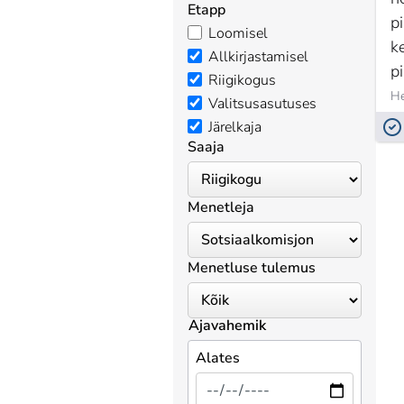
Etapp
p
Loomisel
k
Allkirjastamisel
pi
Riigikogus
t
He
Valitsusasutuses
s
Järelkaja
t
Saaja
Menetleja
Menetluse tulemus
Ajavahemik
Alates