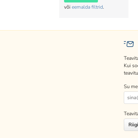
või
eemalda filtrid
.
Teavit
Kui so
teavitu
Su mei
Teavit