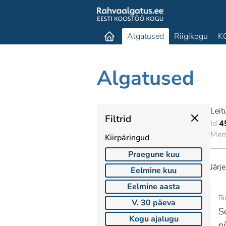
Algatused
Riigikogu
K
Algatused
Leit
Filtrid
Id
4
Mene
Kiirpäringud
Praegune kuu
Järj
Eelmine kuu
Eelmine aasta
Ri
V. 30 päeva
S
Kogu ajalugu
n