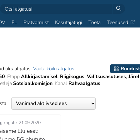
OV
EL
Platvormist
Kasutajatugi
Toeta
Teenused
ud üks algatus.
Vaata kõiki algatusi
.
Ruudust
50
Etapp
Allkirjastamisel
Riigikogus
Valitsusasutuses
Järel
tleja
Sotsiaalkomisjon
Kanal
Rahvaalgatus
esta
igikogule
21.09.2020
eisame Elu eest:
õuame 5G ohutute