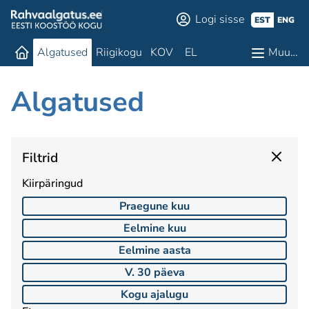
Logi sisse
EST
ENG
Algatused
Riigikogu
KOV
EL
Muu…
Algatused
Filtrid
Kiirpäringud
Praegune kuu
Eelmine kuu
Eelmine aasta
V. 30 päeva
Kogu ajalugu