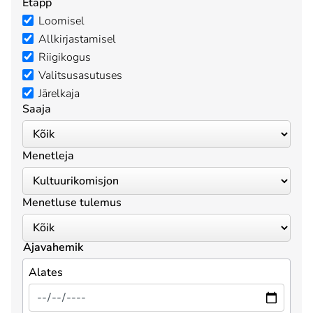
Etapp
Loomisel
Allkirjastamisel
Riigikogus
Valitsusasutuses
Järelkaja
Saaja
Menetleja
Menetluse tulemus
Ajavahemik
Alates