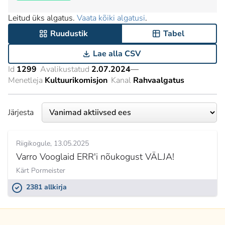
Leitud üks algatus.
Vaata kõiki algatusi
.
Ruudustik
Tabel
Lae alla CSV
Id
1299
Avalikustatud
2.07.2024
—
Menetleja
Kultuurikomisjon
Kanal
Rahvaalgatus
Järjesta
Riigikogule
13.05.2025
Varro Vooglaid ERR'i nõukogust VÄLJA!
Kärt Pormeister
2381 allkirja