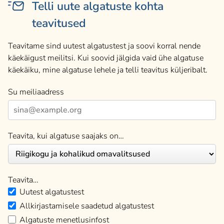
Telli uute algatuste kohta
teavitused
Teavitame sind uutest algatustest ja soovi korral nende
käekäigust meilitsi. Kui soovid jälgida vaid ühe algatuse
käekäiku, mine algatuse lehele ja telli teavitus küljeribalt.
Su meiliaadress
Teavita, kui algatuse saajaks on…
Teavita…
Uutest algatustest
Allkirjastamisele saadetud algatustest
Algatuste menetlusinfost