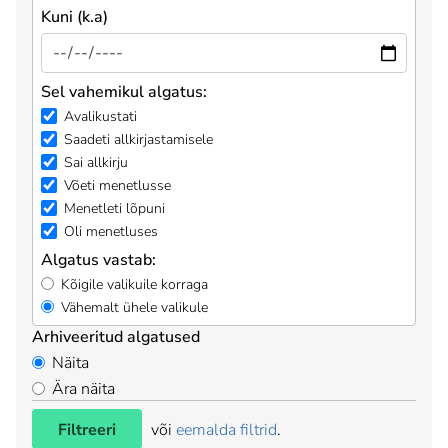
Kuni (k.a)
Sel vahemikul algatus:
Avalikustati
Saadeti allkirjastamisele
Sai allkirju
Võeti menetlusse
Menetleti lõpuni
Oli menetluses
Algatus vastab:
Kõigile valikuile korraga
Vähemalt ühele valikule
Arhiveeritud algatused
Näita
Ära näita
Filtreeri
või
eemalda filtrid
.