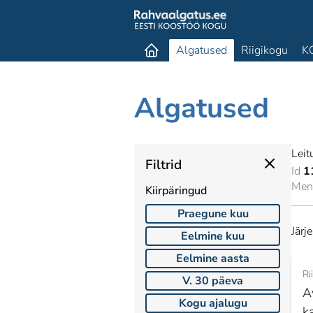
Algatused
Riigikogu
K
Algatused
Leit
Filtrid
Id
1
Mene
Kiirpäringud
Praegune kuu
Järj
Eelmine kuu
Eelmine aasta
Ri
V. 30 päeva
A
Kogu ajalugu
k