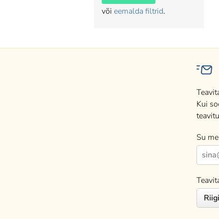
või
eemalda filtrid
.
Teavit
Kui so
teavitu
Su mei
Teavit