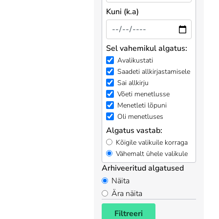
Kuni (k.a)
Sel vahemikul algatus:
Avalikustati
Saadeti allkirjastamisele
Sai allkirju
Võeti menetlusse
Menetleti lõpuni
Oli menetluses
Algatus vastab:
Kõigile valikuile korraga
Vähemalt ühele valikule
Arhiveeritud algatused
Näita
Ära näita
Filtreeri