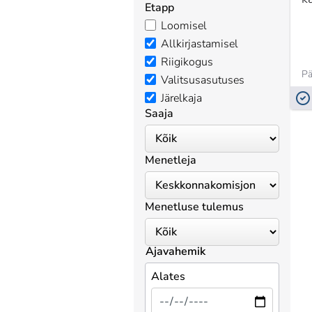
Etapp
Loomisel
Allkirjastamisel
Riigikogus
Valitsusasutuses
Järelkaja
Saaja
Menetleja
Menetluse tulemus
Ajavahemik
Alates