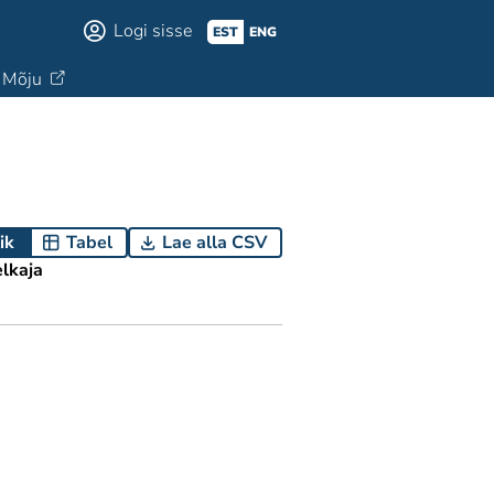
Logi sisse
EST
ENG
Mõju
ik
Tabel
Lae alla CSV
elkaja