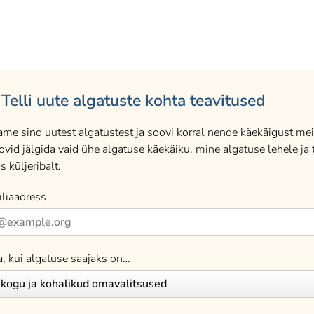
Telli uute algatuste kohta teavitused
ame sind uutest algatustest ja soovi korral nende käekäigust meil
ovid jälgida vaid ühe algatuse käekäiku, mine algatuse lehele ja t
s küljeribalt.
liaadress
a, kui algatuse saajaks on…