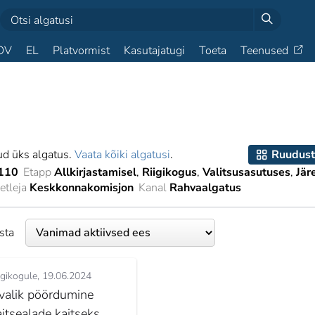
OV
EL
Platvormist
Kasutajatugi
Toeta
Teenused
ud üks algatus.
Vaata kõiki algatusi
.
Ruudust
110
Etapp
Allkirjastamisel
Riigikogus
Valitsusasutuses
Jär
tleja
Keskkonnakomisjon
Kanal
Rahvaalgatus
esta
igikogule
19.06.2024
valik pöördumine
aitsealade kaitseks