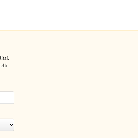
itsi.
elli