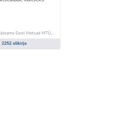
Päästame Eesti Metsad MTÜ,
Farištamo Eller
2252 allkirja