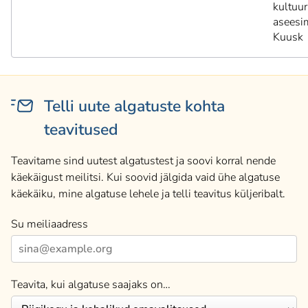
kultuur
aseesi
Kuusk
Telli uute algatuste kohta
teavitused
Teavitame sind uutest algatustest ja soovi korral nende
käekäigust meilitsi. Kui soovid jälgida vaid ühe algatuse
käekäiku, mine algatuse lehele ja telli teavitus küljeribalt.
Su meiliaadress
Teavita, kui algatuse saajaks on…