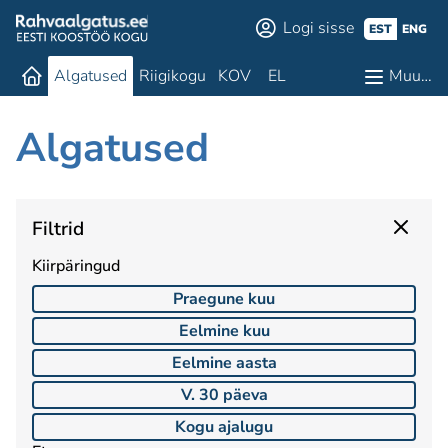
Logi sisse
EST
ENG
Algatused
Riigikogu
KOV
EL
Muu…
Algatused
Filtrid
Kiirpäringud
Praegune kuu
Eelmine kuu
Eelmine aasta
V. 30 päeva
Kogu ajalugu