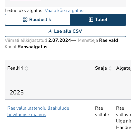
Leitud üks algatus.
Vaata kõiki algatusi
.
Ruudustik
Tabel
Lae alla CSV
Viimati allkirjastatud
2.07.2024
—
Menetleja
Rae vald
Kanal
Rahvaalgatus
Pealkiri
Saaja
Algata
2025
Rae valla lastehoiu lisakulude
Rae
Rae
hüvitamise määrus
vallale
vallav
liige n
Haridus