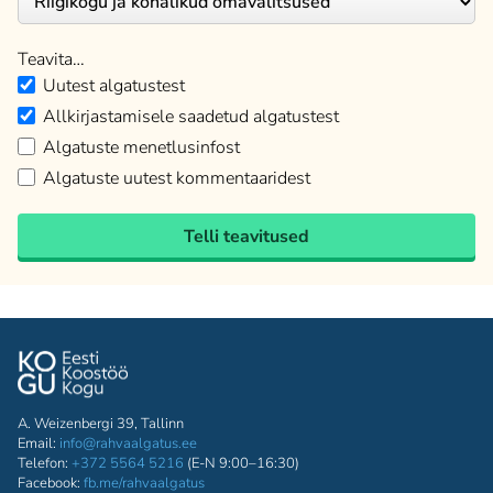
Teavita…
Uutest algatustest
Allkirjastamisele saadetud algatustest
Algatuste menetlusinfost
Algatuste uutest kommentaaridest
Telli teavitused
A. Weizenbergi 39, Tallinn
Email:
info@rahvaalgatus.ee
Telefon:
+372 5564 5216
(E-N 9:00–16:30)
Facebook:
fb.me/rahvaalgatus