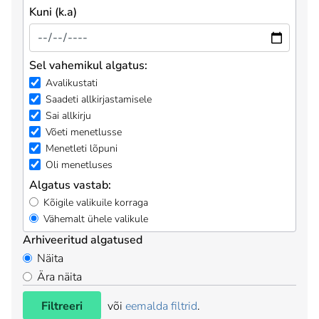
Kuni (k.a)
Sel vahemikul algatus:
Avalikustati
Saadeti allkirjastamisele
Sai allkirju
Võeti menetlusse
Menetleti lõpuni
Oli menetluses
Algatus vastab:
Kõigile valikuile korraga
Vähemalt ühele valikule
Arhiveeritud algatused
Näita
Ära näita
Filtreeri
või
eemalda filtrid
.