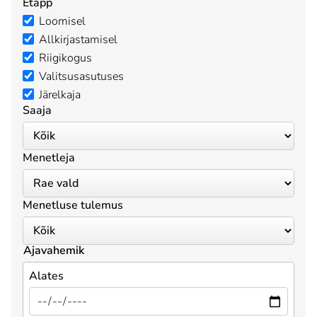
Etapp
Loomisel
Allkirjastamisel
Riigikogus
Valitsusasutuses
Järelkaja
Saaja
Menetleja
Menetluse tulemus
Ajavahemik
Alates