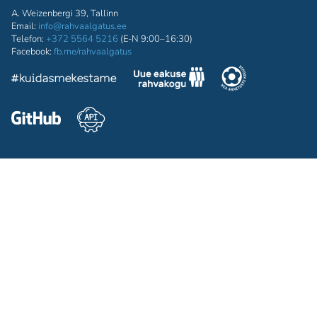
A. Weizenbergi 39, Tallinn
Email:
info@rahvaalgatus.ee
Telefon:
+372 5564 5216
(E-N 9:00–16:30)
Facebook:
fb.me/rahvaalgatus