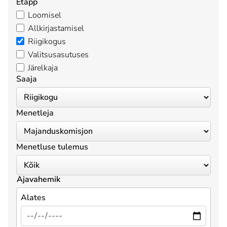
Etapp
Loomisel
Allkirjastamisel
Riigikogus
Valitsusasutuses
Järelkaja
Saaja
Menetleja
Menetluse tulemus
Ajavahemik
Alates