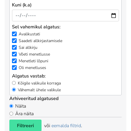
Kuni (k.a)
Sel vahemikul algatus:
Avalikustati
Saadeti allkirjastamisele
Sai allkirju
Võeti menetlusse
Menetleti lõpuni
Oli menetluses
Algatus vastab:
Kõigile valikuile korraga
Vähemalt ühele valikule
Arhiveeritud algatused
Näita
Ära näita
Filtreeri
või
eemalda filtrid
.