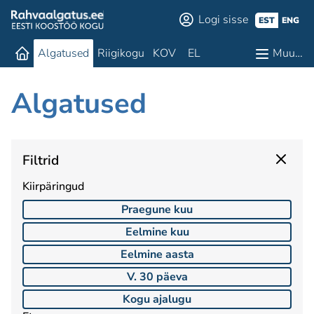
Logi sisse
EST
ENG
Algatused
Riigikogu
KOV
EL
Muu…
Algatused
Filtrid
Kiirpäringud
Praegune kuu
Eelmine kuu
Eelmine aasta
V. 30 päeva
Kogu ajalugu