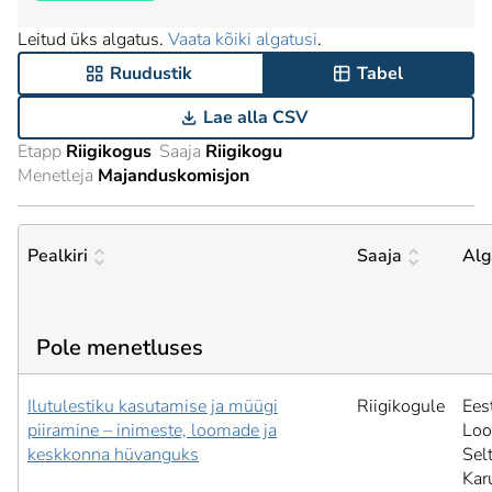
Leitud üks algatus.
Vaata kõiki algatusi
.
Ruudustik
Tabel
Lae alla CSV
Etapp
Riigikogus
Saaja
Riigikogu
Menetleja
Majanduskomisjon
Pealkiri
Saaja
Alg
Pole menetluses
Ilutulestiku kasutamise ja müügi
Riigikogule
Ees
piiramine – inimeste, loomade ja
Loo
keskkonna hüvanguks
Selt
Kar