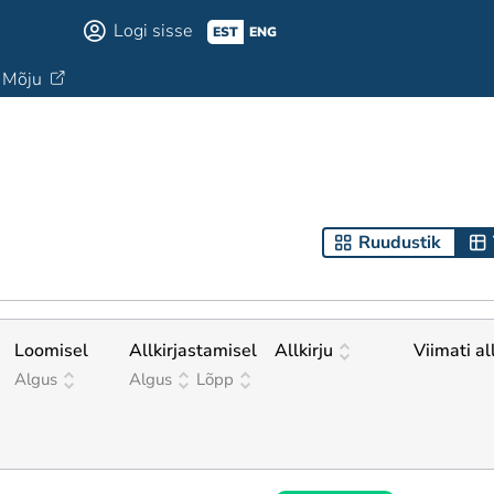
Logi sisse
EST
ENG
Mõju
Ruudustik
Loomisel
Allkirjastamisel
Allkirju
Viimati al
Algus
Algus
Lõpp