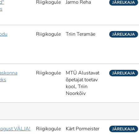
d"
Riigikogule
Jarmo Reha
JÄRELKAJA
ks
kodu
Riigikogule
Triin Teramäe
JÄRELKAJA
jaskonna
Riigikogule
MTÜ Alustavat
JÄRELKAJA
eks
õpetajat toetav
kool,
Triin
Noorkõiv
kogust VÄLJA!
Riigikogule
Kärt Pormeister
JÄRELKAJA