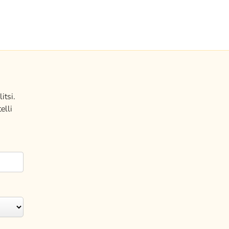
itsi.
elli