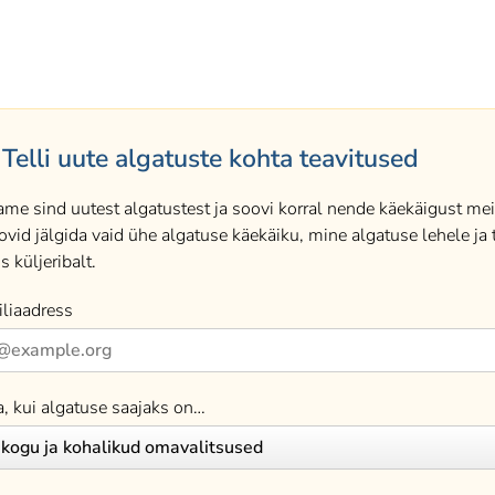
Telli uute algatuste kohta teavitused
ame sind uutest algatustest ja soovi korral nende käekäigust meil
ovid jälgida vaid ühe algatuse käekäiku, mine algatuse lehele ja t
s küljeribalt.
liaadress
a, kui algatuse saajaks on…