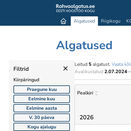
Algatused
Riigikogu
K
Algatused
Leitud
5
algatust.
Vaata kõi
Filtrid
Avalikustatud
2.07.2024
Kiirpäringud
Praegune kuu
Pealkiri
Eelmine kuu
Eelmine aasta
2026
V. 30 päeva
Kogu ajalugu