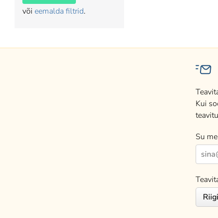
või
eemalda filtrid
.
Teavit
Kui so
teavitu
Su mei
Teavit