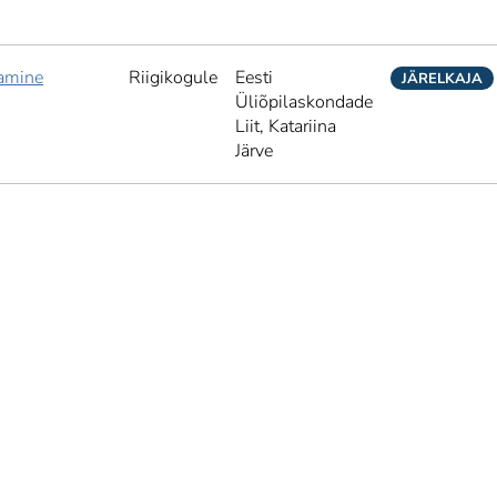
tamine
Riigikogule
Eesti
JÄRELKAJA
Üliõpilaskondade
Liit,
Katariina
Järve