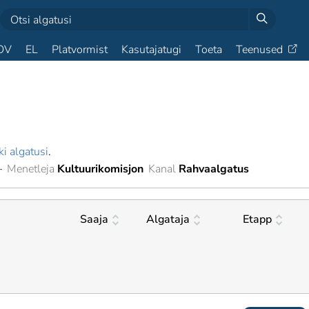
OV
EL
Platvormist
Kasutajatugi
Toeta
Teenused
ki algatusi
.
—
Menetleja
Kultuurikomisjon
Kanal
Rahvaalgatus
Saaja
Algataja
Etapp