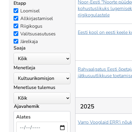
Noor-Eesti "Noorte püüde
Etapp
kohustuslikuks lugemise
Loomisel
riigikogulastele
Allkirjastamisel
Riigikogus
Eesti kool on eesti keele 
Valitsusasutuses
Järelkaja
Saaja
Menetleja
Rahvaalgatus Eesti õpeta
jätkusuutlikkuse toetamis
Menetluse tulemus
2025
Ajavahemik
Alates
Varro Vooglaid ERR'i nõu