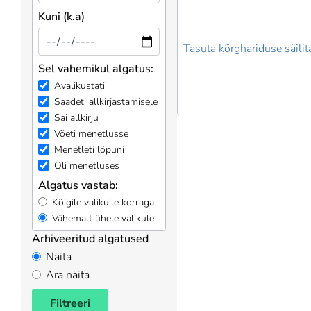
Kuni (k.a)
Tasuta kõrghariduse säili
Sel vahemikul algatus:
Avalikustati
Saadeti allkirjastamisele
Sai allkirju
Võeti menetlusse
Menetleti lõpuni
Oli menetluses
Algatus vastab:
Kõigile valikuile korraga
Vähemalt ühele valikule
Arhiveeritud algatused
Näita
Ära näita
Filtreeri