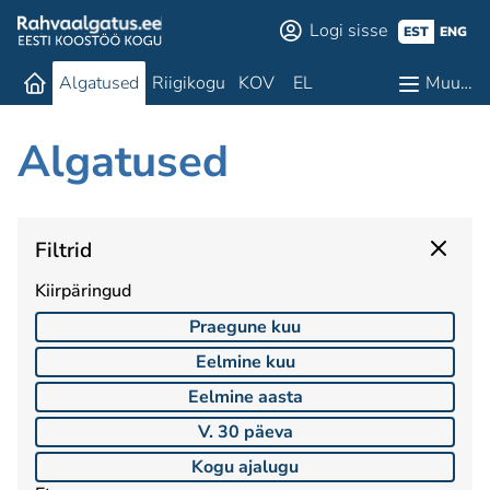
Logi sisse
EST
ENG
Algatused
Riigikogu
KOV
EL
Muu…
Algatused
Filtrid
Kiirpäringud
Praegune kuu
Eelmine kuu
Eelmine aasta
V. 30 päeva
Kogu ajalugu