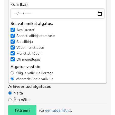
Kuni (k.a)
Sel vahemikul algatus:
Avalikustati
Saadeti allkirjastamisele
Sai allkirju
Võeti menetlusse
Menetleti lõpuni
Oli menetluses
Algatus vastab:
Kõigile valikuile korraga
Vähemalt ühele valikule
Arhiveeritud algatused
Näita
Ära näita
Filtreeri
või
eemalda filtrid
.