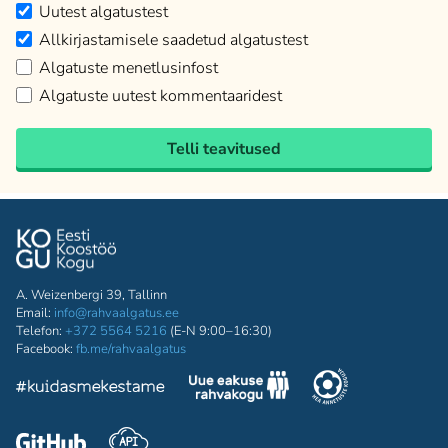
Uutest algatustest
Allkirjastamisele saadetud algatustest
Algatuste menetlusinfost
Algatuste uutest kommentaaridest
Telli teavitused
A. Weizenbergi 39, Tallinn
Email:
info@rahvaalgatus.ee
Telefon:
+372 5564 5216
(E-N 9:00–16:30)
Facebook:
fb.me/rahvaalgatus