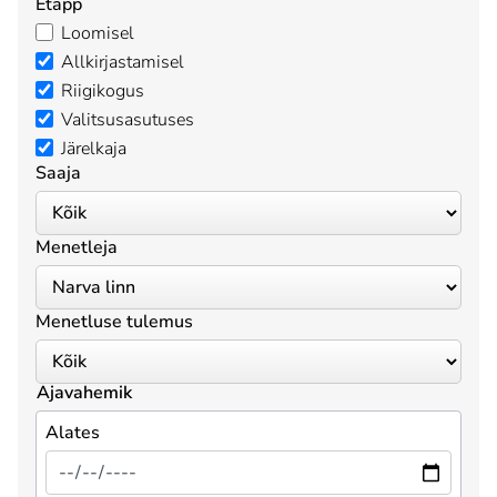
Etapp
Loomisel
Allkirjastamisel
Riigikogus
Valitsusasutuses
Järelkaja
Saaja
Menetleja
Menetluse tulemus
Ajavahemik
Alates