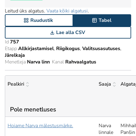
Leitud üks algatus.
Vaata kõiki algatusi
.
Ruudustik
Tabel
Lae alla CSV
Id
757
Etapp
Allkirjastamisel
Riigikogus
Valitsusasutuses
Järelkaja
Menetleja
Narva linn
Kanal
Rahvaalgatus
Pealkiri
Saaja
Algata
Pole menetluses
Hoiame Narva mälestusmärke.
Narva
Mihhai
linnale
Panšin