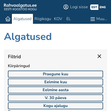
Logi sisse
EST
ENG
Algatused
Riigikogu
KOV
EL
Muu…
Algatused
Filtrid
Kiirpäringud
Praegune kuu
Eelmine kuu
Eelmine aasta
V. 30 päeva
Kogu ajalugu