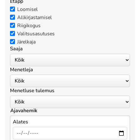
Etapp
Loomisel
Allkirjastamisel
Riigikogus
Valitsusasutuses
Järelkaja
Saaja
Menetleja
Menetluse tulemus
Ajavahemik
Alates