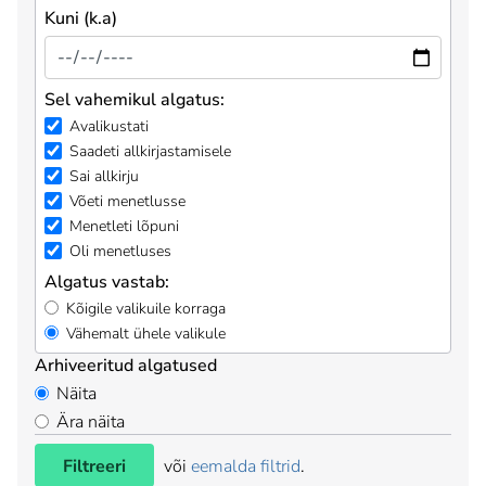
Kuni (k.a)
Sel vahemikul algatus:
Avalikustati
Saadeti allkirjastamisele
Sai allkirju
Võeti menetlusse
Menetleti lõpuni
Oli menetluses
Algatus vastab:
Kõigile valikuile korraga
Vähemalt ühele valikule
Arhiveeritud algatused
Näita
Ära näita
Filtreeri
või
eemalda filtrid
.