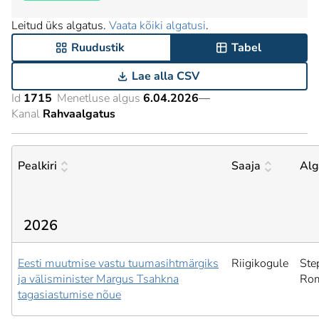
Leitud üks algatus.
Vaata kõiki algatusi
.
Ruudustik
Tabel
Lae alla CSV
Id
1715
Menetluse algus
6.04.2026
—
Kanal
Rahvaalgatus
Pealkiri
Saaja
Alg
2026
Eesti muutmise vastu tuumasihtmärgiks
Riigikogule
Ste
ja välisminister Margus Tsahkna
Ro
tagasiastumise nõue