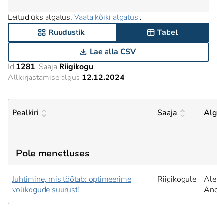
Leitud üks algatus.
Vaata kõiki algatusi
.
Ruudustik
Tabel
Lae alla CSV
Id
1281
Saaja
Riigikogu
Allkirjastamise algus
12.12.2024
—
Pealkiri
Saaja
Alg
Pole menetluses
Juhtimine, mis töötab: optimeerime
Riigikogule
Ale
volikogude suurust!
And