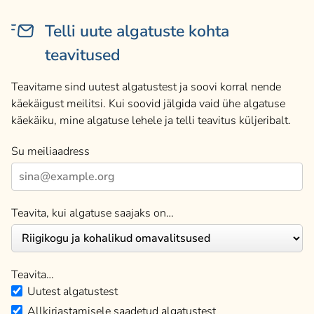
Telli uute algatuste kohta
teavitused
Teavitame sind uutest algatustest ja soovi korral nende
käekäigust meilitsi. Kui soovid jälgida vaid ühe algatuse
käekäiku, mine algatuse lehele ja telli teavitus küljeribalt.
Su meiliaadress
Teavita, kui algatuse saajaks on…
Teavita…
Uutest algatustest
Allkirjastamisele saadetud algatustest