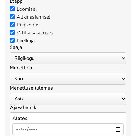
Etapp
Loomisel
Allkirjastamisel
Riigikogus
Valitsusasutuses
Järelkaja
Saaja
Menetleja
Menetluse tulemus
Ajavahemik
Alates