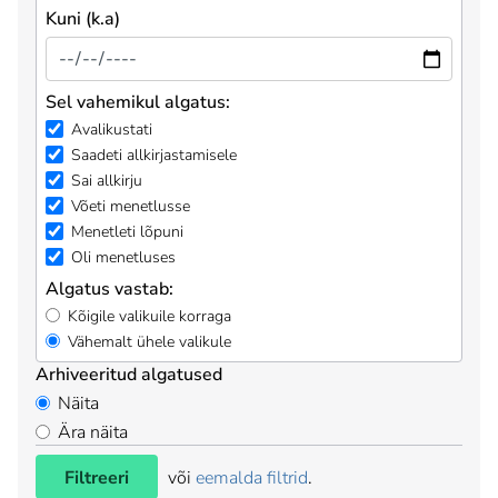
Kuni (k.a)
Sel vahemikul algatus:
Avalikustati
Saadeti allkirjastamisele
Sai allkirju
Võeti menetlusse
Menetleti lõpuni
Oli menetluses
Algatus vastab:
Kõigile valikuile korraga
Vähemalt ühele valikule
Arhiveeritud algatused
Näita
Ära näita
Filtreeri
või
eemalda filtrid
.