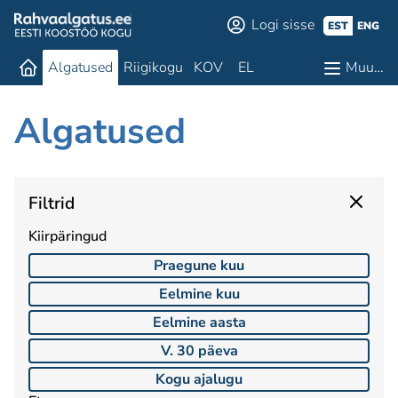
Logi sisse
EST
ENG
Algatused
Riigikogu
KOV
EL
Muu…
Algatused
Filtrid
Kiirpäringud
Praegune kuu
Eelmine kuu
Eelmine aasta
V. 30 päeva
Kogu ajalugu