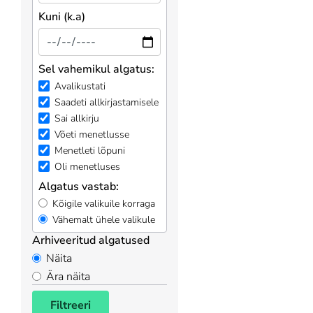
Kuni (k.a)
Sel vahemikul algatus:
Avalikustati
Saadeti allkirjastamisele
Sai allkirju
Võeti menetlusse
Menetleti lõpuni
Oli menetluses
Algatus vastab:
Kõigile valikuile korraga
Vähemalt ühele valikule
Arhiveeritud algatused
Näita
Ära näita
Filtreeri