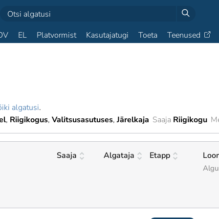
OV
EL
Platvormist
Kasutajatugi
Toeta
Teenused
iki algatusi
.
el
Riigikogus
Valitsusasutuses
Järelkaja
Saaja
Riigikogu
Me
Saaja
Algataja
Etapp
Loo
Algu