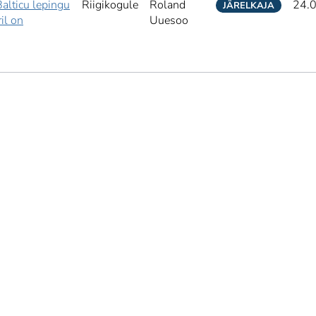
 Balticu lepingu
Riigikogule
Roland
24.
JÄRELKAJA
il on
Uuesoo