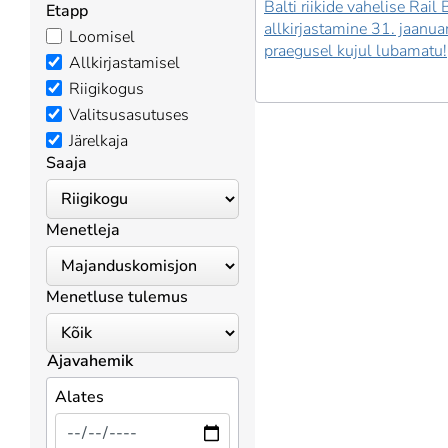
Balti riikide vahelise Rail
Etapp
allkirjastamine 31. jaanuar
Loomisel
praegusel kujul lubamatu!
Allkirjastamisel
Riigikogus
Valitsusasutuses
Järelkaja
Saaja
Menetleja
Menetluse tulemus
Ajavahemik
Alates