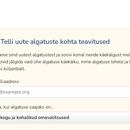
Telli uute algatuste kohta teavitused
ame sind uutest algatustest ja soovi korral nende käekäigust meil
ovid jälgida vaid ühe algatuse käekäiku, mine algatuse lehele ja t
s küljeribalt.
liaadress
a, kui algatuse saajaks on…