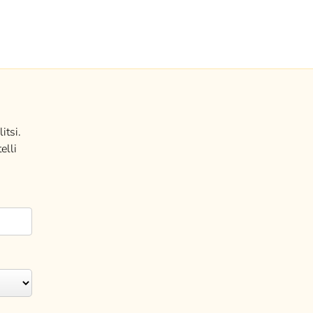
itsi.
elli