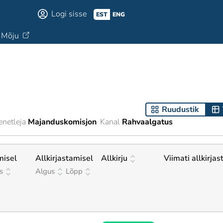
Logi sisse
EST
ENG
Mõju
Ruudustik
netleja
Majanduskomisjon
Kanal
Rahvaalgatus
misel
Allkirjastamisel
Allkirju
Viimati allkirjas
s
Algus
Lõpp