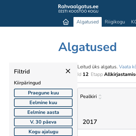
Algatused
Riigikogu
K
Algatused
Leitud üks algatus.
Vaata kõ
Filtrid
Id
12
Etapp
Allkirjastamis
Kiirpäringud
Praegune kuu
Pealkiri
Eelmine kuu
Eelmine aasta
2017
V. 30 päeva
Kogu ajalugu