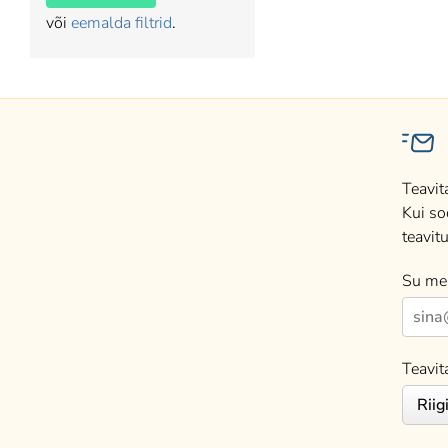
või
eemalda filtrid
.
Teavit
Kui so
teavitu
Su mei
Teavit