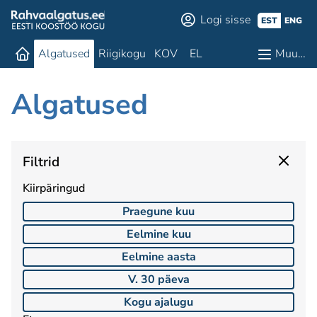
Logi sisse
EST
ENG
Algatused
Riigikogu
KOV
EL
Muu…
Algatused
Filtrid
Kiirpäringud
Praegune kuu
Eelmine kuu
Eelmine aasta
V. 30 päeva
Kogu ajalugu