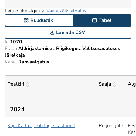
Leitud üks algatus.
Vaata kõiki algatusi
.
Ruudustik
Tabel
Lae alla CSV
Id
1070
Etapp
Allkirjastamisel
Riigikogus
Valitsusasutuses
Järelkaja
Kanal
Rahvaalgatus
Pealkiri
Saaja
Alg
2024
Kaja Kallas peab tagasi astuma!
Riigikogule
Ees
Kes