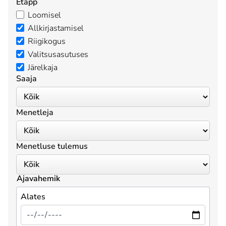
Etapp
Loomisel
Allkirjastamisel
Riigikogus
Valitsusasutuses
Järelkaja
Saaja
Menetleja
Menetluse tulemus
Ajavahemik
Alates