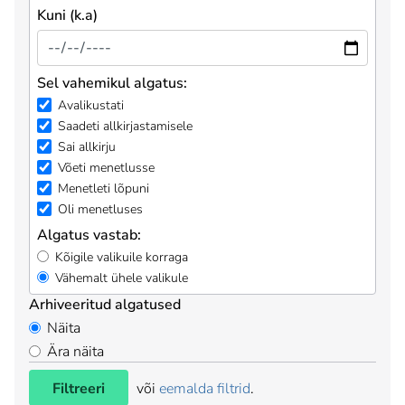
Kuni (k.a)
Sel vahemikul algatus:
Avalikustati
Saadeti allkirjastamisele
Sai allkirju
Võeti menetlusse
Menetleti lõpuni
Oli menetluses
Algatus vastab:
Kõigile valikuile korraga
Vähemalt ühele valikule
Arhiveeritud algatused
Näita
Ära näita
Filtreeri
või
eemalda filtrid
.