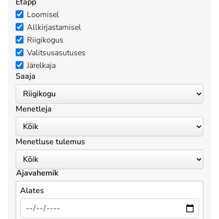
Etapp
Loomisel
Allkirjastamisel
Riigikogus
Valitsusasutuses
Järelkaja
Saaja
Menetleja
Menetluse tulemus
Ajavahemik
Alates