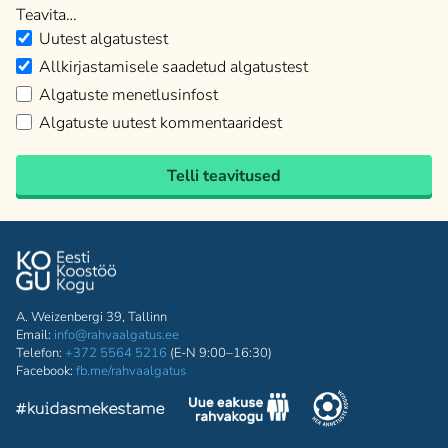
Teavita…
Uutest algatustest
Allkirjastamisele saadetud algatustest
Algatuste menetlusinfost
Algatuste uutest kommentaaridest
Telli teavitused
A. Weizenbergi 39, Tallinn
Email:
info@rahvaalgatus.ee
Telefon:
+372 5564 5216
(E-N 9:00–16:30)
Facebook:
fb.me/rahvaalgatus