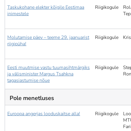
Taskukohane elekter kõigile Eestimaa
Riigikogule
Rol
inimestele
Tep
Molutamise päev – teeme 29. jaanuarist
Riigikogule
Kris
riigipüha!
Eesti muutmise vastu tuumasihtmärgiks
Riigikogule
Ste
ja välisminister Margus Tsahkna
Ro
tagasiastumise nõue
Pole menetluses
Euroopa angerjas looduskaitse alla!
Riigikogule
Lo
MT
Far