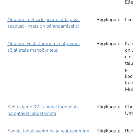
Elle
Nõuame metsade püsimist tagavat
Riigikogule
Leo
seadust - mets on pärandamiseks!
Nõuame Eesti õhuruumi sulgemist
Riigikogule
Kat
sõjalistele manöövritele!
on 
ema
tal
ja
koo
Kat
Mur
Kehtestame 32-tunnise töönädala
Riigikogule
Chr
palgataset langetamata
Uffe
Kanepi legaliseerimine ja reguleerimine
Riigikogule
Ric