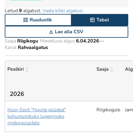
Leitud
9
algatust.
Vaata kõiki algatusi
.
Ruudustik
Tabel
Lae alla CSV
Saaja
Riigikogu
Menetluse algus
6.04.2026
—
Kanal
Rahvaalgatus
Pealkiri
Saaja
Alg
2026
Noor-Eesti "Noorte püüded"
Riigikogule
Jar
kohustuslikuks lugemiseks
riigikogulastele