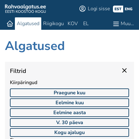
Logi sisse
EST
ENG
Algatused
Riigikogu
KOV
EL
Muu…
Algatused
Filtrid
Kiirpäringud
Praegune kuu
Eelmine kuu
Eelmine aasta
V. 30 päeva
Kogu ajalugu