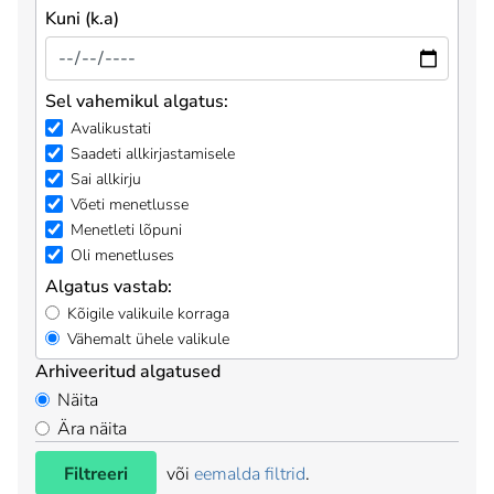
Kuni (k.a)
Sel vahemikul algatus:
Avalikustati
Saadeti allkirjastamisele
Sai allkirju
Võeti menetlusse
Menetleti lõpuni
Oli menetluses
Algatus vastab:
Kõigile valikuile korraga
Vähemalt ühele valikule
Arhiveeritud algatused
Näita
Ära näita
Filtreeri
või
eemalda filtrid
.