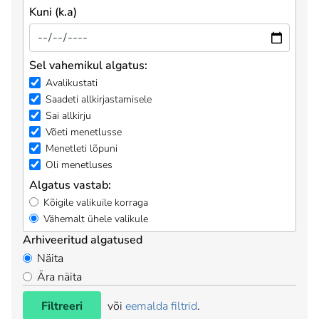
Kuni (k.a)
Sel vahemikul algatus:
Avalikustati
Saadeti allkirjastamisele
Sai allkirju
Võeti menetlusse
Menetleti lõpuni
Oli menetluses
Algatus vastab:
Kõigile valikuile korraga
Vähemalt ühele valikule
Arhiveeritud algatused
Näita
Ära näita
Filtreeri
või
eemalda filtrid
.