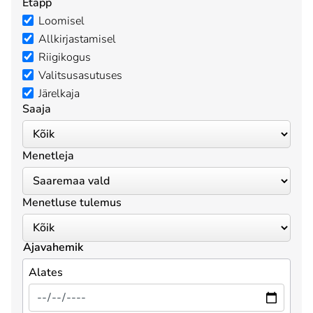
Etapp
Loomisel
Allkirjastamisel
Riigikogus
Valitsusasutuses
Järelkaja
Saaja
Menetleja
Menetluse tulemus
Ajavahemik
Alates