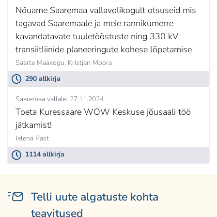
Nõuame Saaremaa vallavolikogult otsuseid mis
tagavad Saaremaale ja meie rannikumerre
kavandatavate tuuletööstuste ning 330 kV
transiitliinide planeeringute kohese lõpetamise
Saarte Maakogu,
Kristjan Moora
290 allkirja
Saaremaa vallale
27.11.2024
Toeta Kuressaare WOW Keskuse jõusaali töö
jätkamist!
Jelena Past
1114 allkirja
Telli uute algatuste kohta
teavitused