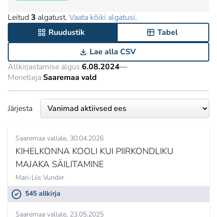
Leitud
3
algatust.
Vaata kõiki algatusi
.
Ruudustik
Tabel
Lae alla CSV
Allkirjastamise algus
6.08.2024
—
Menetleja
Saaremaa vald
Järjesta
Saaremaa vallale
30.04.2026
KIHELKONNA KOOLI KUI PIIRKONDLIKU
MAJAKA SÄILITAMINE
Mari-Liis Vunder
545 allkirja
Saaremaa vallale
23.05.2025