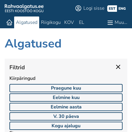
Logi sisse
EST
ENG
Algatused
Riigikogu
KOV
EL
Muu…
Algatused
Filtrid
Kiirpäringud
Praegune kuu
Eelmine kuu
Eelmine aasta
V. 30 päeva
Kogu ajalugu