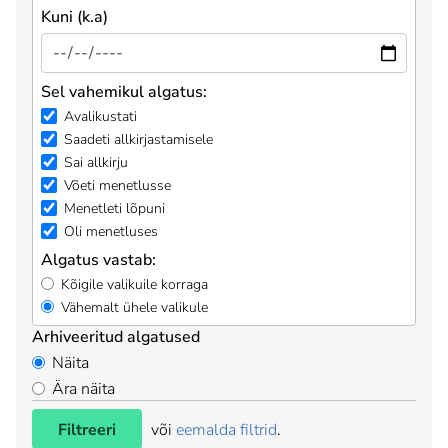
Kuni (k.a)
Sel vahemikul algatus:
Avalikustati
Saadeti allkirjastamisele
Sai allkirju
Võeti menetlusse
Menetleti lõpuni
Oli menetluses
Algatus vastab:
Kõigile valikuile korraga
Vähemalt ühele valikule
Arhiveeritud algatused
Näita
Ära näita
Filtreeri
või
eemalda filtrid
.