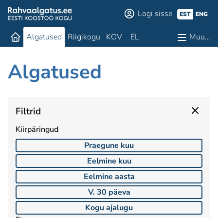
Logi sisse
EST
ENG
Algatused
Riigikogu
KOV
EL
Muu…
Algatused
Filtrid
Kiirpäringud
Praegune kuu
Eelmine kuu
Eelmine aasta
V. 30 päeva
Kogu ajalugu