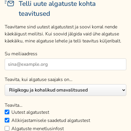
Telli uute algatuste kohta
teavitused
Teavitame sind uutest algatustest ja soovi korral nende
käekäigust meilitsi. Kui soovid jälgida vaid ühe algatuse
käekäiku, mine algatuse lehele ja telli teavitus küljeribalt.
Su meiliaadress
Teavita, kui algatuse saajaks on…
Teavita…
Uutest algatustest
Allkirjastamisele saadetud algatustest
Algatuste menetlusinfost