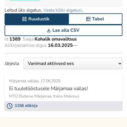
Leitud üks algatus.
Vaata kõiki algatusi
.
Ruudustik
Tabel
Lae alla CSV
Id
1389
Saaja
Kohalik omavalitsus
Allkirjastamise algus
16.03.2025
—
Järjesta
Märjamaa vallale
17.06.2025
Ei tuuletööstusele Märjamaa vallas!
MTÜ Eluterve Märjamaa,
Kaisa Mokrous
1156 allkirja