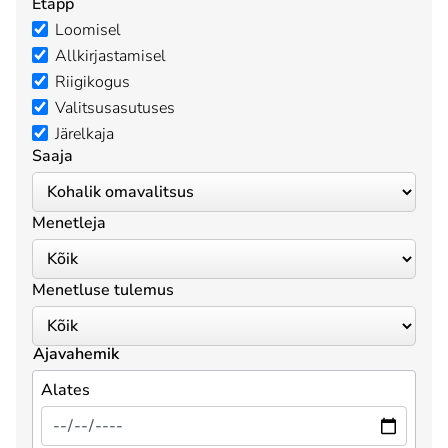
Etapp
Loomisel
Allkirjastamisel
Riigikogus
Valitsusasutuses
Järelkaja
Saaja
Menetleja
Menetluse tulemus
Ajavahemik
Alates