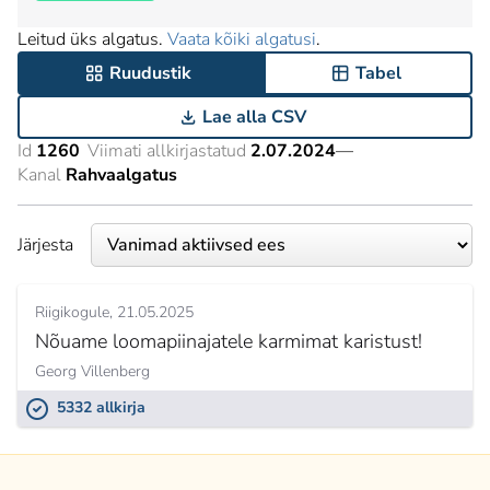
Leitud üks algatus.
Vaata kõiki algatusi
.
Ruudustik
Tabel
Lae alla CSV
Id
1260
Viimati allkirjastatud
2.07.2024
—
Kanal
Rahvaalgatus
Järjesta
Riigikogule
21.05.2025
Nõuame loomapiinajatele karmimat karistust!
Georg Villenberg
5332 allkirja