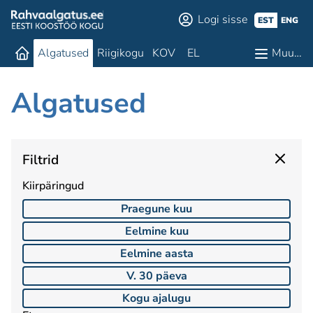
Logi sisse
EST
ENG
Algatused
Riigikogu
KOV
EL
Muu…
Algatused
Filtrid
Kiirpäringud
Praegune kuu
Eelmine kuu
Eelmine aasta
V. 30 päeva
Kogu ajalugu