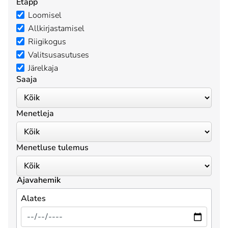
Etapp
Loomisel
Allkirjastamisel
Riigikogus
Valitsusasutuses
Järelkaja
Saaja
Menetleja
Menetluse tulemus
Ajavahemik
Alates