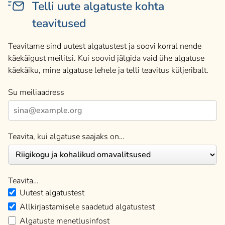
Telli uute algatuste kohta
teavitused
Teavitame sind uutest algatustest ja soovi korral nende
käekäigust meilitsi. Kui soovid jälgida vaid ühe algatuse
käekäiku, mine algatuse lehele ja telli teavitus küljeribalt.
Su meiliaadress
Teavita, kui algatuse saajaks on…
Teavita…
Uutest algatustest
Allkirjastamisele saadetud algatustest
Algatuste menetlusinfost