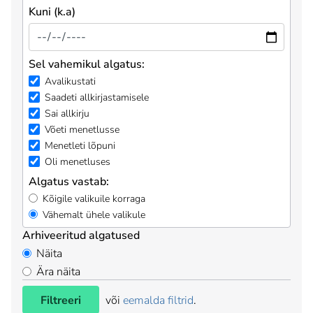
Kuni (k.a)
Sel vahemikul algatus:
Avalikustati
Saadeti allkirjastamisele
Sai allkirju
Võeti menetlusse
Menetleti lõpuni
Oli menetluses
Algatus vastab:
Kõigile valikuile korraga
Vähemalt ühele valikule
Arhiveeritud algatused
Näita
Ära näita
Filtreeri
või
eemalda filtrid
.