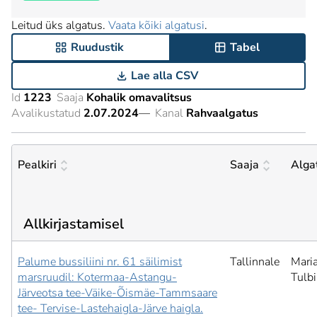
Leitud üks algatus.
Vaata kõiki algatusi
.
Ruudustik
Tabel
Lae alla CSV
Id
1223
Saaja
Kohalik omavalitsus
Avalikustatud
2.07.2024
—
Kanal
Rahvaalgatus
Pealkiri
Saaja
Alga
Allkirjastamisel
Palume bussiliini nr. 61 säilimist
Tallinnale
Mari
marsruudil: Kotermaa-Astangu-
Tulb
Järveotsa tee-Väike-Õismäe-Tammsaare
tee- Tervise-Lastehaigla-Järve haigla.