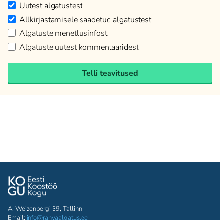
Uutest algatustest
Allkirjastamisele saadetud algatustest
Algatuste menetlusinfost
Algatuste uutest kommentaaridest
Telli teavitused
A. Weizenbergi 39, Tallinn
Email:
info@rahvaalgatus.ee