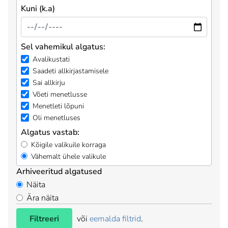
Kuni (k.a)
Sel vahemikul algatus:
Avalikustati
Saadeti allkirjastamisele
Sai allkirju
Võeti menetlusse
Menetleti lõpuni
Oli menetluses
Algatus vastab:
Kõigile valikuile korraga
Vähemalt ühele valikule
Arhiveeritud algatused
Näita
Ära näita
Filtreeri
või
eemalda filtrid
.