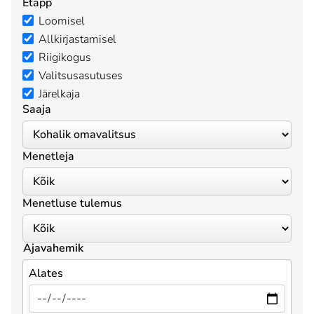
Etapp
Loomisel
Allkirjastamisel
Riigikogus
Valitsusasutuses
Järelkaja
Saaja
Menetleja
Menetluse tulemus
Ajavahemik
Alates