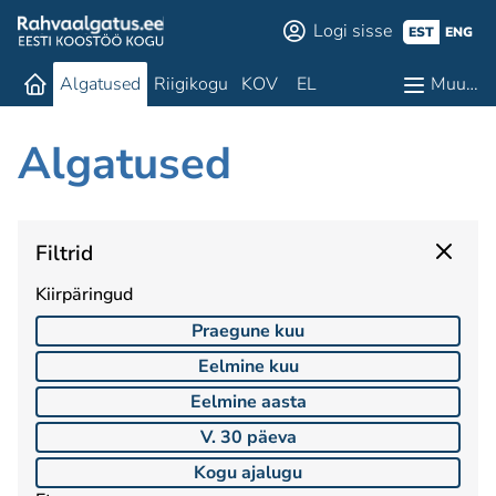
Logi sisse
EST
ENG
Algatused
Riigikogu
KOV
EL
Muu…
Algatused
Filtrid
Kiirpäringud
Praegune kuu
Eelmine kuu
Eelmine aasta
V. 30 päeva
Kogu ajalugu