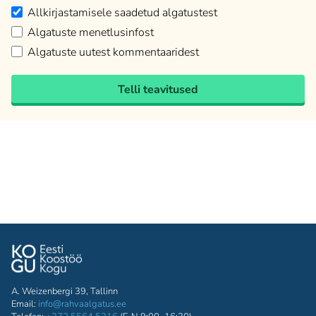
Allkirjastamisele saadetud algatustest
Algatuste menetlusinfost
Algatuste uutest kommentaaridest
Telli teavitused
A. Weizenbergi 39, Tallinn
Email:
info@rahvaalgatus.ee