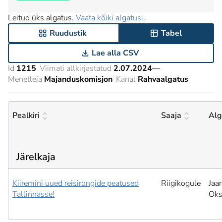
Leitud üks algatus.
Vaata kõiki algatusi
.
Ruudustik
Tabel
Lae alla CSV
Id
1215
Viimati allkirjastatud
2.07.2024
—
Menetleja
Majanduskomisjon
Kanal
Rahvaalgatus
Pealkiri
Saaja
Alg
Järelkaja
Kiiremini uued reisirongide peatused
Riigikogule
Jaa
Tallinnasse!
Ok