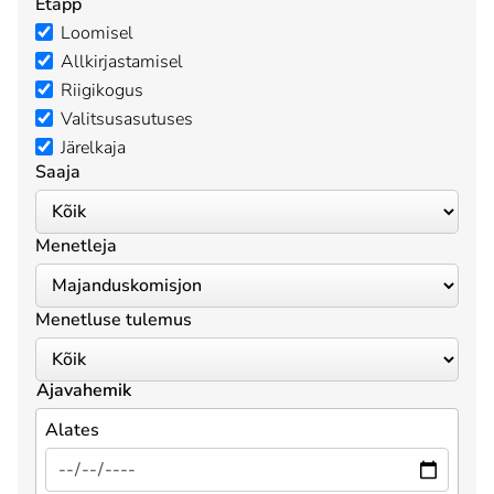
Etapp
Loomisel
Allkirjastamisel
Riigikogus
Valitsusasutuses
Järelkaja
Saaja
Menetleja
Menetluse tulemus
Ajavahemik
Alates