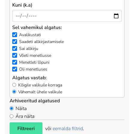
Kuni (k.a)
Sel vahemikul algatus:
Avalikustati
Saadeti allkirjastamisele
Sai allkirju
Võeti menetlusse
Menetleti lõpuni
Oli menetluses
Algatus vastab:
Kõigile valikuile korraga
Vähemalt ühele valikule
Arhiveeritud algatused
Näita
Ära näita
Filtreeri
või
eemalda filtrid
.