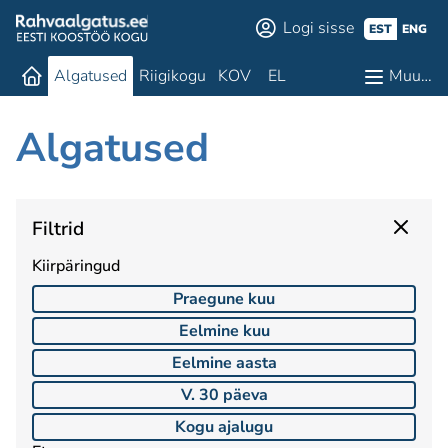
Logi sisse
EST
ENG
Algatused
Riigikogu
KOV
EL
Muu…
Algatused
Filtrid
Kiirpäringud
Praegune kuu
Eelmine kuu
Eelmine aasta
V. 30 päeva
Kogu ajalugu