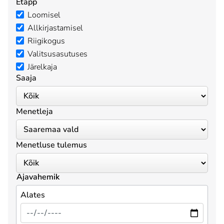
Etapp
Loomisel
Allkirjastamisel
Riigikogus
Valitsusasutuses
Järelkaja
Saaja
Menetleja
Menetluse tulemus
Ajavahemik
Alates