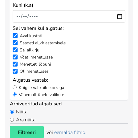
Kuni (k.a)
Sel vahemikul algatus:
Avalikustati
Saadeti allkirjastamisele
Sai allkirju
Võeti menetlusse
Menetleti lõpuni
Oli menetluses
Algatus vastab:
Kõigile valikuile korraga
Vähemalt ühele valikule
Arhiveeritud algatused
Näita
Ära näita
Filtreeri
või
eemalda filtrid
.