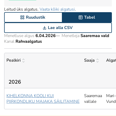
Leitud üks algatus.
Vaata kõiki algatusi
.
Ruudustik
Tabel
Lae alla CSV
Menetluse algus
6.04.2026
—
Menetleja
Saaremaa vald
Kanal
Rahvaalgatus
Pealkiri
Saaja
Alga
2026
KIHELKONNA KOOLI KUI
Saaremaa
Mari-
PIIRKONDLIKU MAJAKA SÄILITAMINE
vallale
Vund