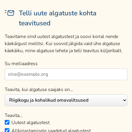
Telli uute algatuste kohta
teavitused
Teavitame sind uutest algatustest ja soovi korral nende
käekäigust meilitsi. Kui soovid jälgida vaid ühe algatuse
käekäiku, mine algatuse lehele ja telli teavitus küljeribalt.
Su meiliaadress
Teavita, kui algatuse saajaks on…
Teavita…
Uutest algatustest
Allkirjastamisele saadetud algatustest