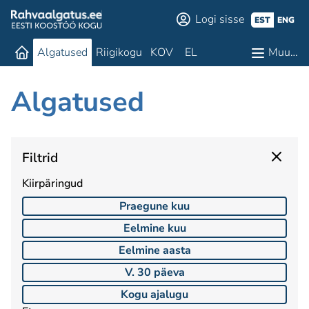
Logi sisse
EST
ENG
Algatused
Riigikogu
KOV
EL
Muu…
Algatused
Filtrid
Kiirpäringud
Praegune kuu
Eelmine kuu
Eelmine aasta
V. 30 päeva
Kogu ajalugu