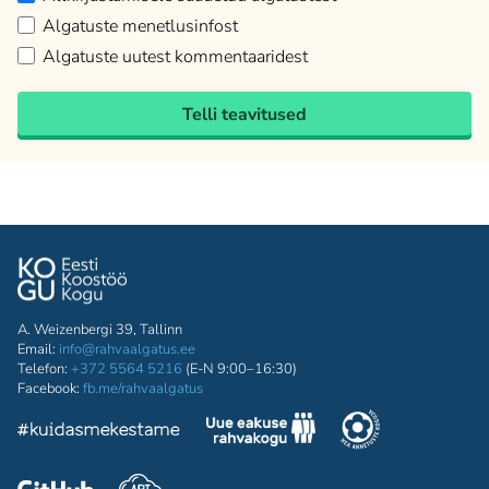
Algatuste menetlusinfost
Algatuste uutest kommentaaridest
Telli teavitused
A. Weizenbergi 39, Tallinn
Email:
info@rahvaalgatus.ee
Telefon:
+372 5564 5216
(E-N 9:00–16:30)
Facebook:
fb.me/rahvaalgatus