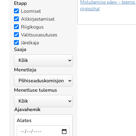
Molutamise päev – teeme 
Etapp
riigipüha!
Loomisel
Allkirjastamisel
Riigikogus
Valitsusasutuses
Järelkaja
Saaja
Menetleja
Menetluse tulemus
Ajavahemik
Alates