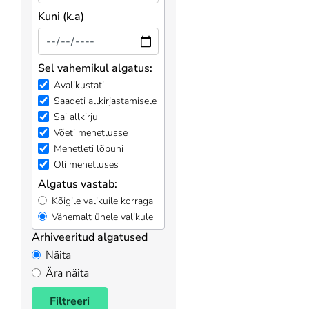
Kuni (k.a)
Sel vahemikul algatus:
Avalikustati
Saadeti allkirjastamisele
Sai allkirju
Võeti menetlusse
Menetleti lõpuni
Oli menetluses
Algatus vastab:
Kõigile valikuile korraga
Vähemalt ühele valikule
Arhiveeritud algatused
Näita
Ära näita
Filtreeri