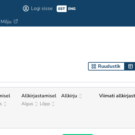
Logi sisse
EST
ENG
Mõju
Ruudustik
misel
Allkirjastamisel
Allkirju
Viimati allkirjas
s
Algus
Lõpp