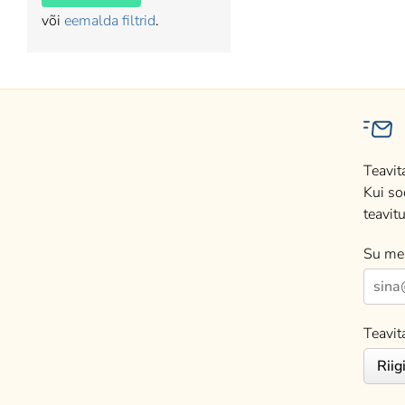
või
eemalda filtrid
.
Teavit
Kui so
teavitu
Su mei
Teavit