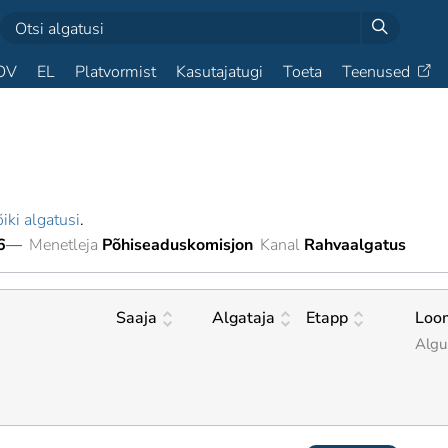
OV
EL
Platvormist
Kasutajatugi
Toeta
Teenused
iki algatusi
.
6
—
Menetleja
Põhiseaduskomisjon
Kanal
Rahvaalgatus
Saaja
Algataja
Etapp
Loo
Algu