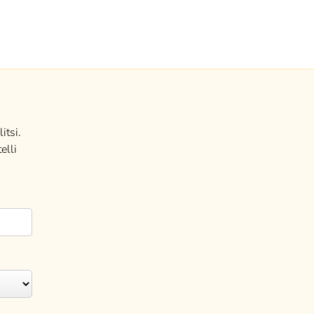
itsi.
elli