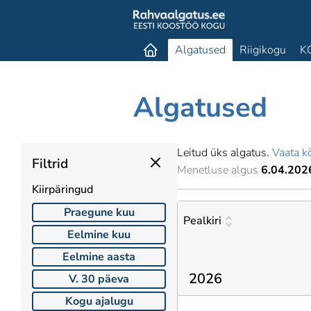
Algatused
Riigikogu
K
Algatused
Leitud üks algatus.
Vaata kõ
Filtrid
Menetluse algus
6.04.202
Kiirpäringud
Praegune kuu
Pealkiri
Eelmine kuu
Eelmine aasta
2026
V. 30 päeva
Kogu ajalugu