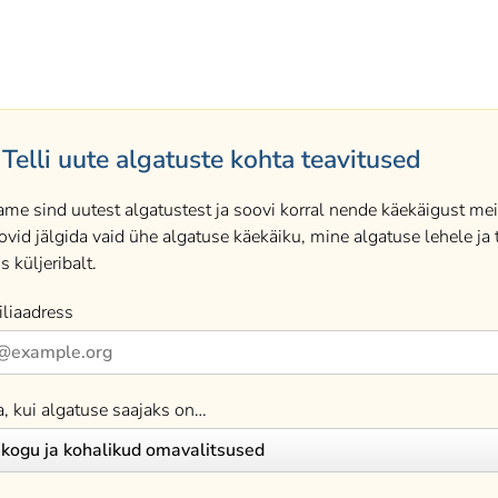
Telli uute algatuste kohta teavitused
ame sind uutest algatustest ja soovi korral nende käekäigust meil
ovid jälgida vaid ühe algatuse käekäiku, mine algatuse lehele ja t
s küljeribalt.
liaadress
a, kui algatuse saajaks on…