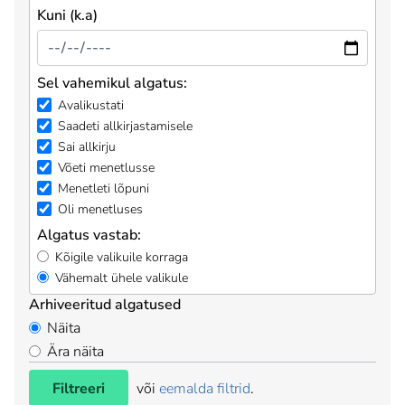
Kuni (k.a)
Sel vahemikul algatus:
Avalikustati
Saadeti allkirjastamisele
Sai allkirju
Võeti menetlusse
Menetleti lõpuni
Oli menetluses
Algatus vastab:
Kõigile valikuile korraga
Vähemalt ühele valikule
Arhiveeritud algatused
Näita
Ära näita
Filtreeri
või
eemalda filtrid
.