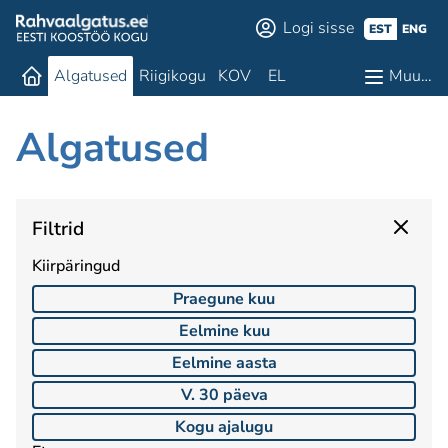
Logi sisse
EST
ENG
Algatused
Riigikogu
KOV
EL
Muu…
Algatused
Filtrid
Kiirpäringud
Praegune kuu
Eelmine kuu
Eelmine aasta
V. 30 päeva
Kogu ajalugu