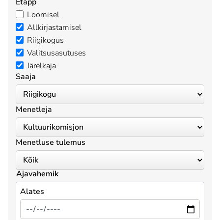
Etapp
Loomisel
Allkirjastamisel
Riigikogus
Valitsusasutuses
Järelkaja
Saaja
Menetleja
Menetluse tulemus
Ajavahemik
Alates