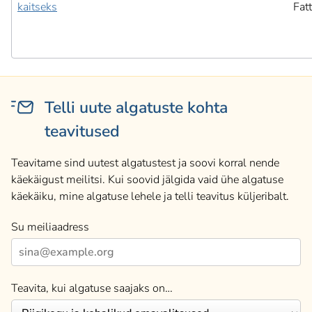
kaitseks
Fat
Telli uute algatuste kohta
teavitused
Teavitame sind uutest algatustest ja soovi korral nende
käekäigust meilitsi. Kui soovid jälgida vaid ühe algatuse
käekäiku, mine algatuse lehele ja telli teavitus küljeribalt.
Su meiliaadress
Teavita, kui algatuse saajaks on…