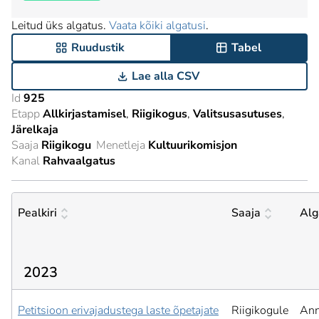
Leitud üks algatus.
Vaata kõiki algatusi
.
Ruudustik
Tabel
Lae alla CSV
Id
925
Etapp
Allkirjastamisel
Riigikogus
Valitsusasutuses
Järelkaja
Saaja
Riigikogu
Menetleja
Kultuurikomisjon
Kanal
Rahvaalgatus
Pealkiri
Saaja
Alg
2023
Petitsioon erivajadustega laste õpetajate
Riigikogule
An