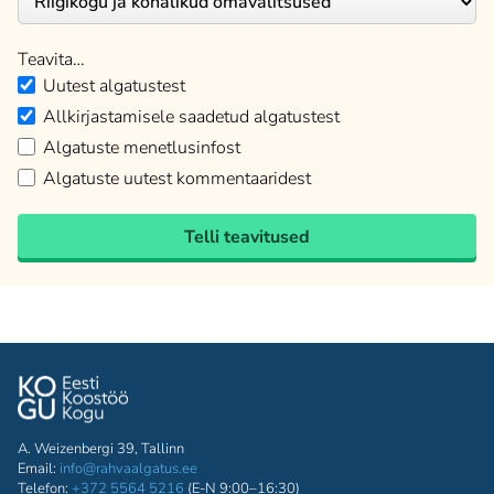
Teavita…
Uutest algatustest
Allkirjastamisele saadetud algatustest
Algatuste menetlusinfost
Algatuste uutest kommentaaridest
Telli teavitused
A. Weizenbergi 39, Tallinn
Email:
info@rahvaalgatus.ee
Telefon:
+372 5564 5216
(E-N 9:00–16:30)