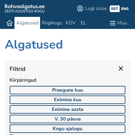
Logi sisse
EST
ENG
Algatused
Riigikogu
KOV
EL
Muu…
Algatused
Filtrid
Kiirpäringud
Praegune kuu
Eelmine kuu
Eelmine aasta
V. 30 päeva
Kogu ajalugu