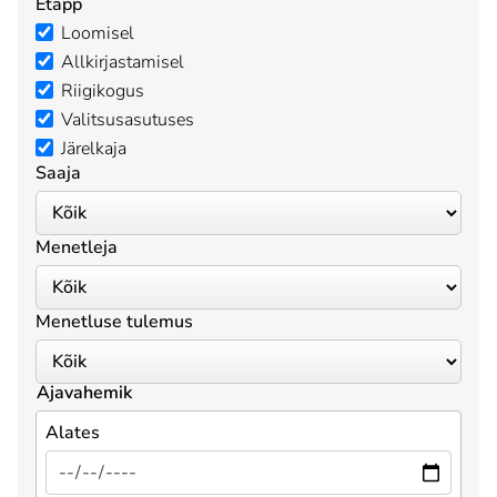
Etapp
Loomisel
Allkirjastamisel
Riigikogus
Valitsusasutuses
Järelkaja
Saaja
Menetleja
Menetluse tulemus
Ajavahemik
Alates