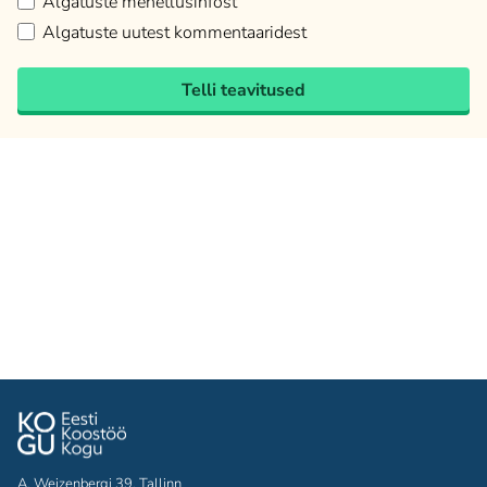
Algatuste menetlusinfost
Algatuste uutest kommentaaridest
Telli teavitused
A. Weizenbergi 39, Tallinn