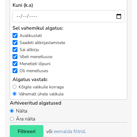
Kuni (k.a)
Sel vahemikul algatus:
Avalikustati
Saadeti allkirjastamisele
Sai allkirju
Võeti menetlusse
Menetleti lõpuni
Oli menetluses
Algatus vastab:
Kõigile valikuile korraga
Vähemalt ühele valikule
Arhiveeritud algatused
Näita
Ära näita
Filtreeri
või
eemalda filtrid
.