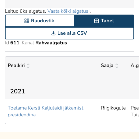
Leitud üks algatus.
Vaata kõiki algatusi
.
Ruudustik
Tabel
Lae alla CSV
Id
611
Kanal
Rahvaalgatus
Pealkiri
Saaja
Alg
2021
Toetame Kersti Kaljulaidi jätkamist
Riigikogule
Pee
presidendina
Tui