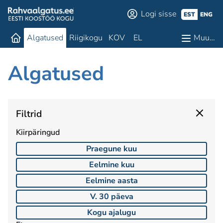
Logi sisse
EST
ENG
Algatused
Riigikogu
KOV
EL
Muu…
Algatused
Filtrid
Kiirpäringud
Praegune kuu
Eelmine kuu
Eelmine aasta
V. 30 päeva
Kogu ajalugu