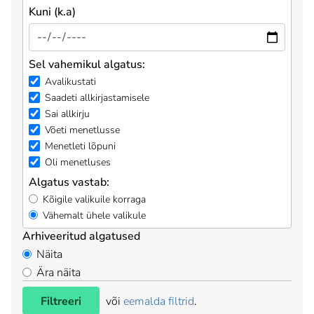
Kuni (k.a)
Sel vahemikul algatus:
Avalikustati
Saadeti allkirjastamisele
Sai allkirju
Võeti menetlusse
Menetleti lõpuni
Oli menetluses
Algatus vastab:
Kõigile valikuile korraga
Vähemalt ühele valikule
Arhiveeritud algatused
Näita
Ära näita
Filtreeri
või
eemalda filtrid
.