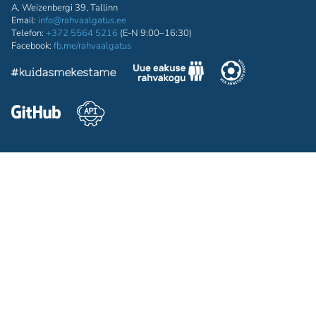
A. Weizenbergi 39, Tallinn
Email:
info@rahvaalgatus.ee
Telefon:
+372 5564 5216
(E-N 9:00–16:30)
Facebook:
fb.me/rahvaalgatus