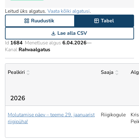
Leitud üks algatus.
Vaata kõiki algatusi
.
Ruudustik
Tabel
Lae alla CSV
Id
1684
Menetluse algus
6.04.2026
—
Kanal
Rahvaalgatus
Pealkiri
Saaja
Alg
2026
Molutamise päev – teeme 29. jaanuarist
Riigikogule
Kris
riigipüha!
Pei