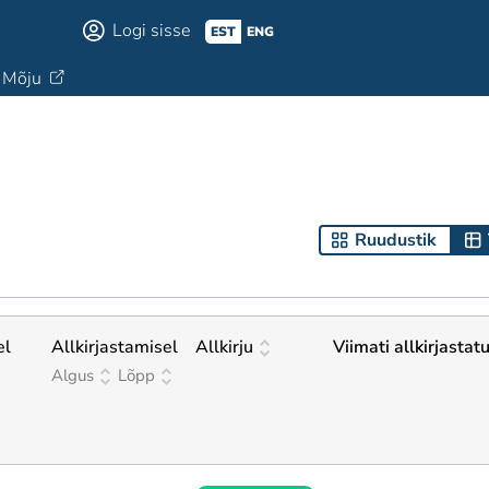
Logi sisse
EST
ENG
Mõju
Ruudustik
el
Allkirjastamisel
Allkirju
Viimati allkirjastat
Algus
Lõpp