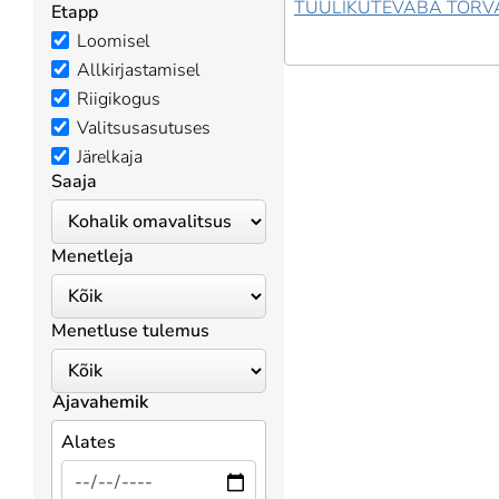
TUULIKUTEVABA TÕRVA
Etapp
Loomisel
Allkirjastamisel
Riigikogus
Valitsusasutuses
Järelkaja
Saaja
Menetleja
Menetluse tulemus
Ajavahemik
Alates