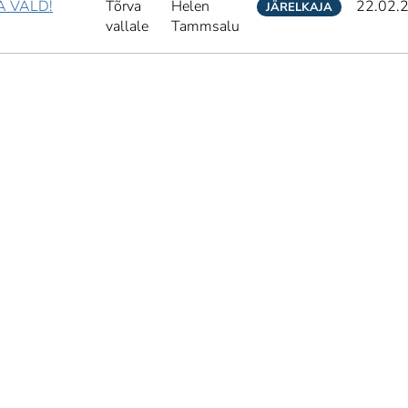
 VALD!
Tõrva
Helen
22.02.
JÄRELKAJA
vallale
Tammsalu