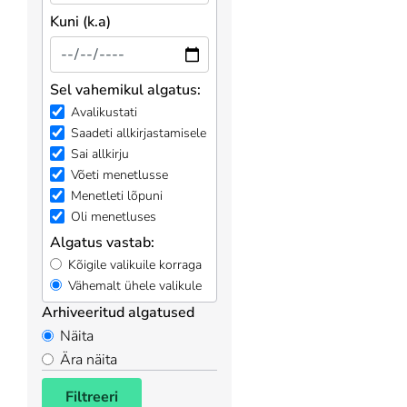
Kuni (k.a)
Sel vahemikul algatus:
Avalikustati
Saadeti allkirjastamisele
Sai allkirju
Võeti menetlusse
Menetleti lõpuni
Oli menetluses
Algatus vastab:
Kõigile valikuile korraga
Vähemalt ühele valikule
Arhiveeritud algatused
Näita
Ära näita
Filtreeri