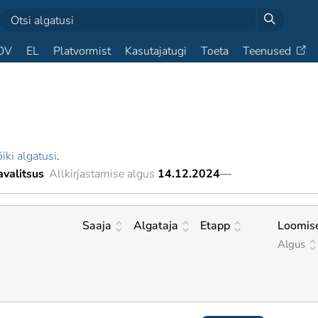
OV
EL
Platvormist
Kasutajatugi
Toeta
Teenused
iki algatusi
.
valitsus
Allkirjastamise algus
14.12.2024
—
Saaja
Algataja
Etapp
Loomis
Algus