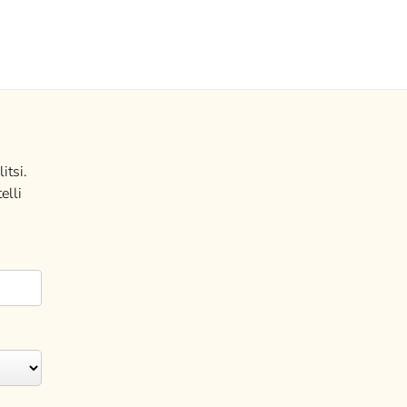
itsi.
elli