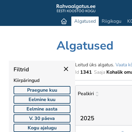
Algatused
Riigikogu
K
Algatused
Leitud üks algatus.
Vaata kõ
Filtrid
Id
1341
Saaja
Kohalik oma
Kiirpäringud
Praegune kuu
Pealkiri
Eelmine kuu
Eelmine aasta
2025
V. 30 päeva
Kogu ajalugu