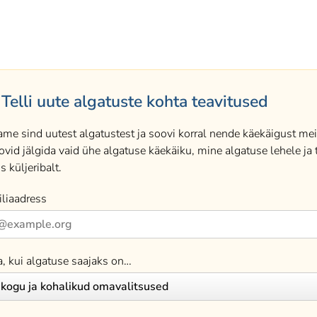
Telli uute algatuste kohta teavitused
ame sind uutest algatustest ja soovi korral nende käekäigust meil
ovid jälgida vaid ühe algatuse käekäiku, mine algatuse lehele ja t
s küljeribalt.
liaadress
a, kui algatuse saajaks on…