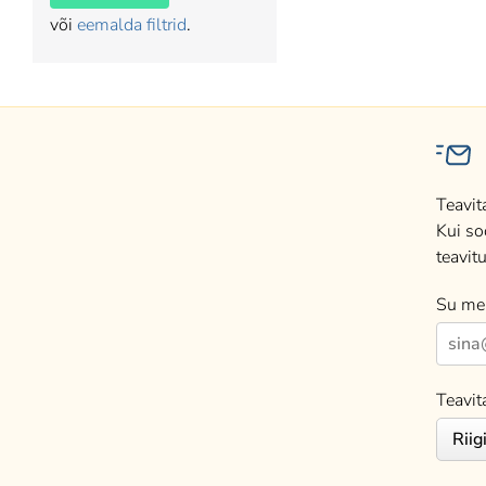
või
eemalda filtrid
.
Teavit
Kui so
teavitu
Su mei
Teavit