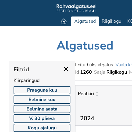
Algatused
Riigikogu
K
Algatused
Leitud üks algatus.
Vaata kõ
Filtrid
Id
1260
Saaja
Riigikogu
M
Kiirpäringud
Praegune kuu
Pealkiri
Eelmine kuu
Eelmine aasta
2024
V. 30 päeva
Kogu ajalugu