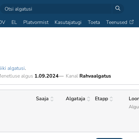
OV
EL
Platvormist
Kasutajatugi
Toeta
Teenused
iki algatusi
.
enetluse algus
1.09.2024
—
Kanal
Rahvaalgatus
Saaja
Algataja
Etapp
Loo
Algu