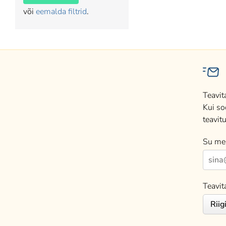
või
eemalda filtrid
.
Teavit
Kui so
teavitu
Su mei
Teavit