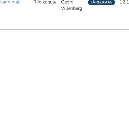
 karmimat
Riigikogule
Georg
12.
JÄRELKAJA
Villenberg