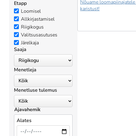
Nõuame loomapiinajatele
Etapp
karistust!
Loomisel
Allkirjastamisel
Riigikogus
Valitsusasutuses
Järelkaja
Saaja
Menetleja
Menetluse tulemus
Ajavahemik
Alates