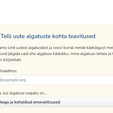
Telli uute algatuste kohta teavitused
ame sind uutest algatustest ja soovi korral nende käekäigust meil
ovid jälgida vaid ühe algatuse käekäiku, mine algatuse lehele ja t
s küljeribalt.
liaadress
a, kui algatuse saajaks on…