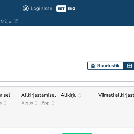
Logi sisse
EST
ENG
Mõju
Ruudustik
misel
Allkirjastamisel
Allkirju
Viimati allkirjas
s
Algus
Lõpp