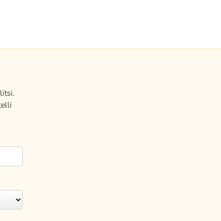
itsi.
elli