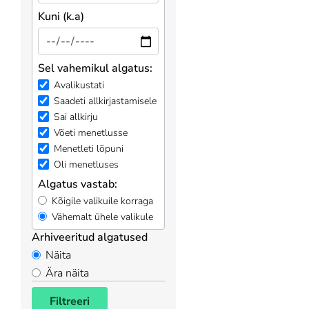
Kuni (k.a)
Sel vahemikul algatus:
Avalikustati
Saadeti allkirjastamisele
Sai allkirju
Võeti menetlusse
Menetleti lõpuni
Oli menetluses
Algatus vastab:
Kõigile valikuile korraga
Vähemalt ühele valikule
Arhiveeritud algatused
Näita
Ära näita
Filtreeri