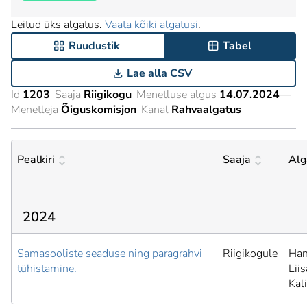
Leitud üks algatus.
Vaata kõiki algatusi
.
Ruudustik
Tabel
Lae alla CSV
Id
1203
Saaja
Riigikogu
Menetluse algus
14.07.2024
—
Menetleja
Õiguskomisjon
Kanal
Rahvaalgatus
Pealkiri
Saaja
Alg
2024
Samasooliste seaduse ning paragrahvi
Riigikogule
Han
tühistamine.
Liis
Kal