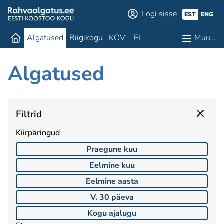
Logi sisse
EST
ENG
Algatused
Riigikogu
KOV
EL
Muu…
Algatused
Filtrid
Kiirpäringud
Praegune kuu
Eelmine kuu
Eelmine aasta
V. 30 päeva
Kogu ajalugu