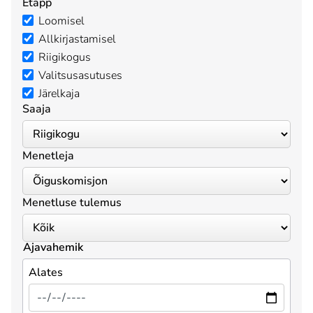
Etapp
Loomisel
Allkirjastamisel
Riigikogus
Valitsusasutuses
Järelkaja
Saaja
Menetleja
Menetluse tulemus
Ajavahemik
Alates