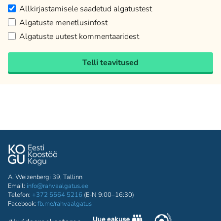
Allkirjastamisele saadetud algatustest
Algatuste menetlusinfost
Algatuste uutest kommentaaridest
Telli teavitused
A. Weizenbergi 39, Tallinn
Email:
info@rahvaalgatus.ee
Telefon:
+372 5564 5216
(E-N 9:00–16:30)
Facebook:
fb.me/rahvaalgatus