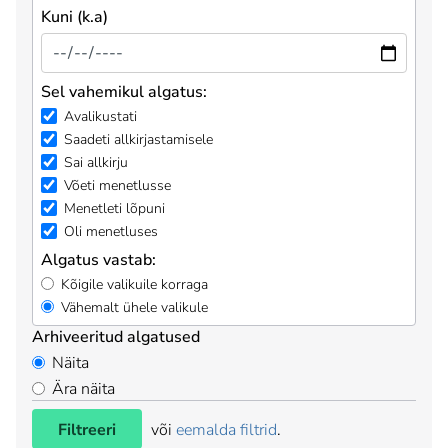
Kuni (k.a)
Sel vahemikul algatus:
Avalikustati
Saadeti allkirjastamisele
Sai allkirju
Võeti menetlusse
Menetleti lõpuni
Oli menetluses
Algatus vastab:
Kõigile valikuile korraga
Vähemalt ühele valikule
Arhiveeritud algatused
Näita
Ära näita
Filtreeri
või
eemalda filtrid
.