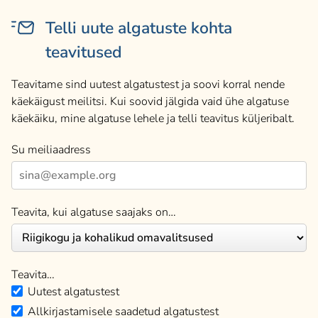
Telli uute algatuste kohta
teavitused
Teavitame sind uutest algatustest ja soovi korral nende
käekäigust meilitsi. Kui soovid jälgida vaid ühe algatuse
käekäiku, mine algatuse lehele ja telli teavitus küljeribalt.
Su meiliaadress
Teavita, kui algatuse saajaks on…
Teavita…
Uutest algatustest
Allkirjastamisele saadetud algatustest