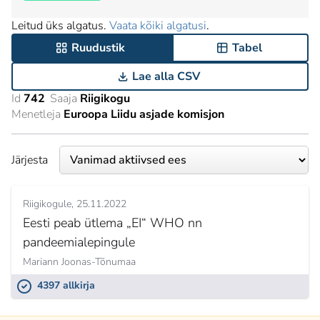
Leitud üks algatus.
Vaata kõiki algatusi
.
Ruudustik
Tabel
Lae alla CSV
Id
742
Saaja
Riigikogu
Menetleja
Euroopa Liidu asjade komisjon
Järjesta
Riigikogule
25.11.2022
Eesti peab ütlema „EI“ WHO nn
pandeemialepingule
Mariann Joonas-Tõnumaa
4397 allkirja