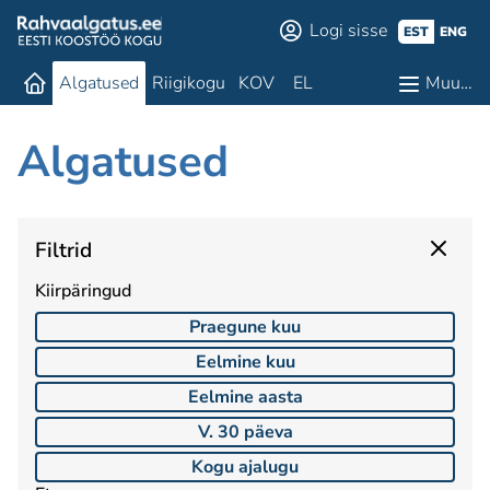
Logi sisse
EST
ENG
Algatused
Riigikogu
KOV
EL
Muu…
Algatused
Filtrid
Kiirpäringud
Praegune kuu
Eelmine kuu
Eelmine aasta
V. 30 päeva
Kogu ajalugu