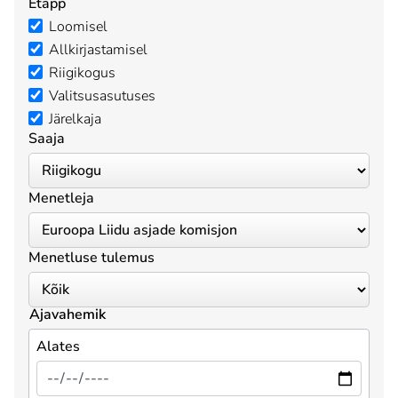
Etapp
Loomisel
Allkirjastamisel
Riigikogus
Valitsusasutuses
Järelkaja
Saaja
Menetleja
Menetluse tulemus
Ajavahemik
Alates