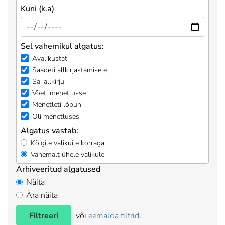
Kuni (k.a)
Sel vahemikul algatus:
Avalikustati
Saadeti allkirjastamisele
Sai allkirju
Võeti menetlusse
Menetleti lõpuni
Oli menetluses
Algatus vastab:
Kõigile valikuile korraga
Vähemalt ühele valikule
Arhiveeritud algatused
Näita
Ära näita
Filtreeri
või
eemalda filtrid
.