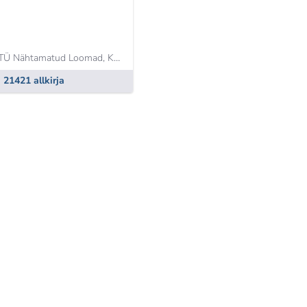
TÜ Nähtamatud Loomad,
Kristina Mering
21421 allkirja