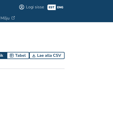
Logi sisse
EST
ENG
Mõju
ik
Tabel
Lae alla CSV