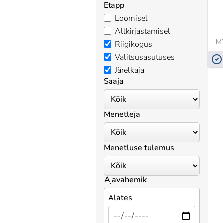
Etapp
Loomisel
Allkirjastamisel
M
Riigikogus
Valitsusasutuses
Järelkaja
Saaja
Menetleja
Menetluse tulemus
Ajavahemik
Alates