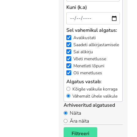
Kuni (k.a)
Sel vahemikul algatus:
Avalikustati
Saadeti allkirjastamisele
Sai allkirju
Võeti menetlusse
Menetleti lõpuni
Oli menetluses
Algatus vastab:
Kõigile valikuile korraga
Vähemalt ühele valikule
Arhiveeritud algatused
Näita
Ära näita
Filtreeri