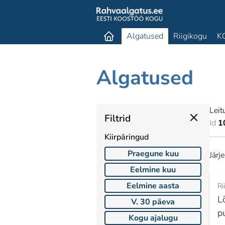
Algatused
Riigikogu
K
Algatused
Leit
Filtrid
Id
1
Kiirpäringud
Praegune kuu
Järj
Eelmine kuu
Eelmine aasta
Ri
L
V. 30 päeva
p
Kogu ajalugu