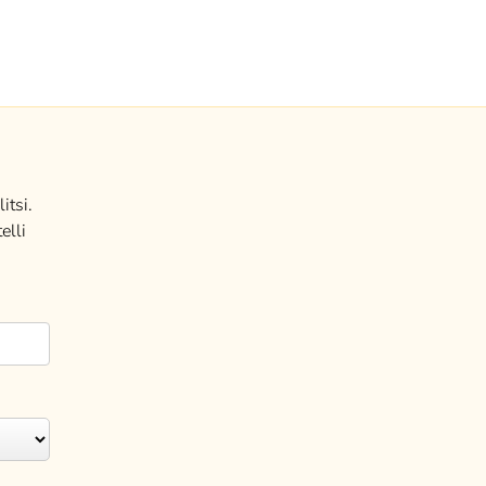
itsi.
elli