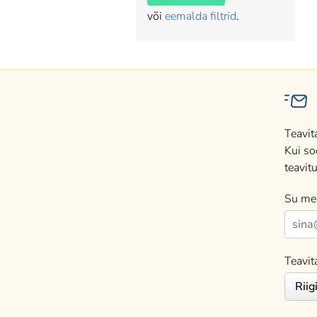
või
eemalda filtrid
.
Teavit
Kui so
teavitu
Su mei
Teavit