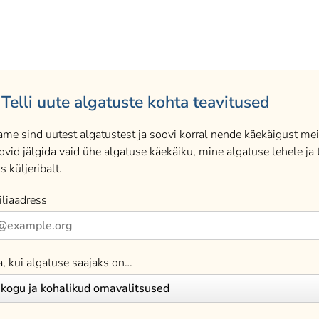
Telli uute algatuste kohta teavitused
ame sind uutest algatustest ja soovi korral nende käekäigust meil
ovid jälgida vaid ühe algatuse käekäiku, mine algatuse lehele ja t
s küljeribalt.
liaadress
a, kui algatuse saajaks on…