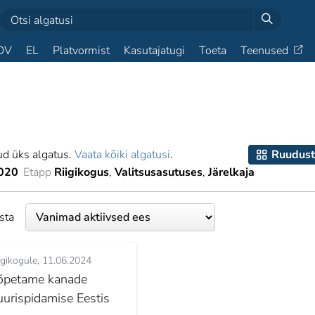
OV
EL
Platvormist
Kasutajatugi
Toeta
Teenused
ud üks algatus.
Vaata kõiki algatusi
.
Ruudust
020
Etapp
Riigikogus
Valitsusasutuses
Järelkaja
esta
igikogule
11.06.2024
õpetame kanade
uurispidamise Eestis