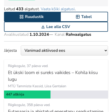
Leitud
433
algatust.
Vaata kõiki algatusi
.
Ruudustik
Tabel
Lae alla CSV
Avalikustatud
1.10.2024
—
Kanal
Rahvaalgatus
Järjesta
Riigikogule
37 päeva veel
Et ükski loom ei sureks vaikides – Kohila kiisu
lugu
MTÜ Tammiste Kassid,
Liisa Gentalen
447 allkirja
Riigikogule
358 päeva veel
Eutanaasia ja abistatud enesetapu seadustamine