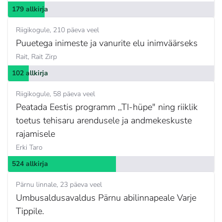
179 allkirja
Riigikogule
210 päeva veel
Puuetega inimeste ja vanurite elu inimväärseks
Rait,
Rait Zirp
102 allkirja
Riigikogule
58 päeva veel
Peatada Eestis programm ,,TI-hüpe" ning riiklik
toetus tehisaru arendusele ja andmekeskuste
rajamisele
Erki Taro
524 allkirja
Pärnu linnale
23 päeva veel
Umbusaldusavaldus Pärnu abilinnapeale Varje
Tippile.