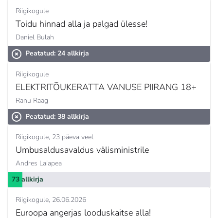
Riigikogule
Toidu hinnad alla ja palgad ülesse!
Daniel Bulah
Peatatud: 24 allkirja
Riigikogule
ELEKTRITÕUKERATTA VANUSE PIIRANG 18+
Ranu Raag
Peatatud: 38 allkirja
Riigikogule
23 päeva veel
Umbusaldusavaldus välisministrile
Andres Laiapea
73 allkirja
Riigikogule
26.06.2026
Euroopa angerjas looduskaitse alla!