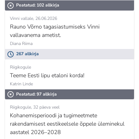
Peatatud: 102 allkirja
Vinni vallale
26.06.2026
Rauno Võrno tagasiastumiseks Vinni
vallavanema ametist.
Diana Riima
267 allkirja
Riigikogule
Teeme Eesti lipu etaloni korda!
Katrin Linde
Peatatud: 97 allkirja
Riigikogule
32 päeva veel
Kohanemisperioodi ja tugimeetmete
rakendamisest eestikeelsele õppele üleminekul
aastatel 2026–2028