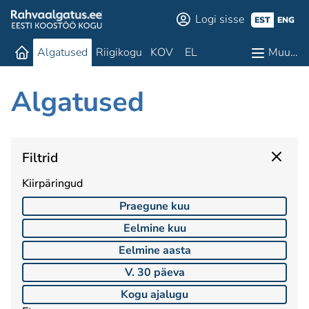
Logi sisse
EST
ENG
Algatused
Riigikogu
KOV
EL
Muu…
Algatused
Filtrid
Kiirpäringud
Praegune kuu
Eelmine kuu
Eelmine aasta
V. 30 päeva
Kogu ajalugu