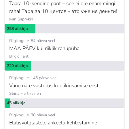
Taara 10-sendine pant – see ei ole enam mingi
raha! Тара за 10 центов - это уже не деньги!
Ivan Saprykin
258 allkirja
Riigikogule
84 päeva veel
MAA PÄEV kui riiklik rahupüha
Birgid Täht
220 allkirja
Riigikogule
145 päeva veel
Vanemate vastutus koolikiusamise eest
Stiina Hartikainen
45 allkirja
Riigikogule
30 päeva veel
Elatisvõlglastele ärikeelu kehtestamine