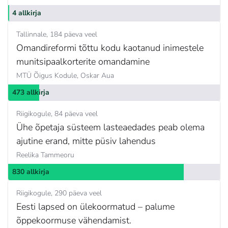
4 allkirja
Tallinnale
184 päeva veel
Omandireformi tõttu kodu kaotanud inimestele
munitsipaalkorterite omandamine
MTÜ Õigus Kodule,
Oskar Aua
473 allkirja
Riigikogule
84 päeva veel
Ühe õpetaja süsteem lasteaedades peab olema
ajutine erand, mitte püsiv lahendus
Reelika Tammeoru
830 allkirja
Riigikogule
290 päeva veel
Eesti lapsed on ülekoormatud – palume
õppekoormuse vähendamist.