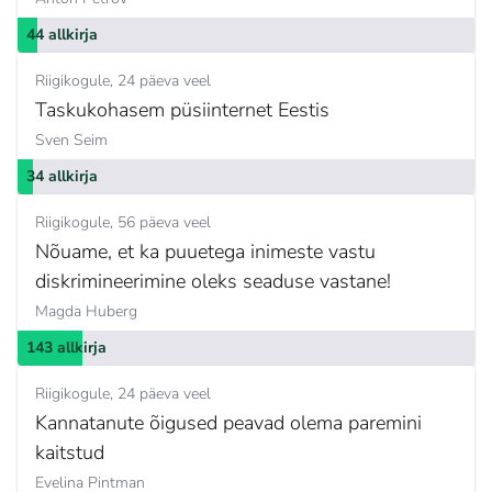
44 allkirja
Riigikogule
24 päeva veel
Taskukohasem püsiinternet Eestis
Sven Seim
34 allkirja
Riigikogule
56 päeva veel
Nõuame, et ka puuetega inimeste vastu
diskrimineerimine oleks seaduse vastane!
Magda Huberg
143 allkirja
Riigikogule
24 päeva veel
Kannatanute õigused peavad olema paremini
kaitstud
Evelina Pintman