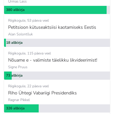
Urmas Lass
380 allkirja
Riigikogule
53 päeva veel
Petitsioon kütuseaktsiisi kaotamiseks Eestis
Alan Solontšuk
18 allkirja
Riigikogule
115 päeva veel
Nõuame e - valimiste täielikku likvideerimist!
Signe Pruus
73 allkirja
Riigikogule
22 päeva veel
Riho Ühtegi Vabariigi Presidendiks
Ragnar Pikkel
326 allkirja