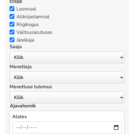
Etapp
Loomisel
Allkirjastamisel
Riigikogus
Valitsusasutuses
Järelkaja
Saaja
Menetleja
Menetluse tulemus
Ajavahemik
Alates