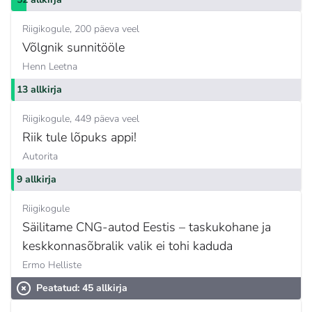
Riigikogule
200 päeva veel
Võlgnik sunnitööle
Henn Leetna
13 allkirja
Riigikogule
449 päeva veel
Riik tule lõpuks appi!
Autorita
9 allkirja
Riigikogule
Säilitame CNG-autod Eestis – taskukohane ja
keskkonnasõbralik valik ei tohi kaduda
Ermo Helliste
Peatatud: 45 allkirja