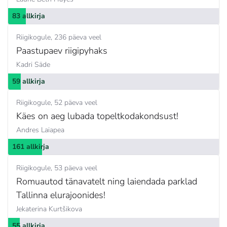
83 allkirja
Riigikogule
236 päeva veel
Paastupaev riigipyhaks
Kadri Säde
59 allkirja
Riigikogule
52 päeva veel
Käes on aeg lubada topeltkodakondsust!
Andres Laiapea
161 allkirja
Riigikogule
53 päeva veel
Romuautod tänavatelt ning laiendada parklad
Tallinna elurajoonides!
Jekaterina Kurtšikova
55 allkirja