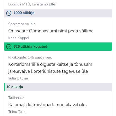
Loomus MTÜ,
Farištamo Eller
1000 allkirja
Saaremaa vallale
Orissaare Gümnaasiumi nimi peab säilima
Karin Koppel
626 allkirja kogutud
Riigikogule
145 päeva veel
Korteriomanike õiguste kaitse ja tõhusam
järelevalve korteriühistute tegevuse üle
Yulia Dittmer
10 allkirja
Tallinnale
Kalamaja kalmistupark muusikavabaks
Triinu Tasa