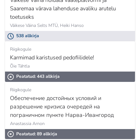
Väikese Väina hoiuala vaateplatvormi ja
Saaremaa värava lahenduse avaliku arutelu
toetuseks
Väikese Väina Selts MTÜ,
Heiki Hanso
538 allkirja
Riigikogule
Karmimad karistused pedofiilidele!
Õie Tähtla
Peatatud: 443 allkirja
Riigikogule
Обеспечение достойных условий и
разрешение кризиса очередей на
пограничном пункте Нарва-Ивангород
Anastassia Arnon
Peatatud: 89 allkirja