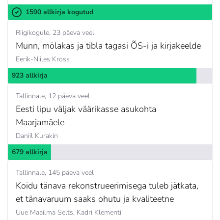
1590 allkirja kogutud
Riigikogule
23 päeva veel
Munn, mölakas ja tibla tagasi ÕS-i ja kirjakeelde
Eerik-Niiles Kross
923 allkirja
Tallinnale
12 päeva veel
Eesti lipu väljak väärikasse asukohta
Maarjamäele
Daniil Kurakin
679 allkirja
Tallinnale
145 päeva veel
Koidu tänava rekonstrueerimisega tuleb jätkata,
et tänavaruum saaks ohutu ja kvaliteetne
Uue Maailma Selts,
Kadri Klementi