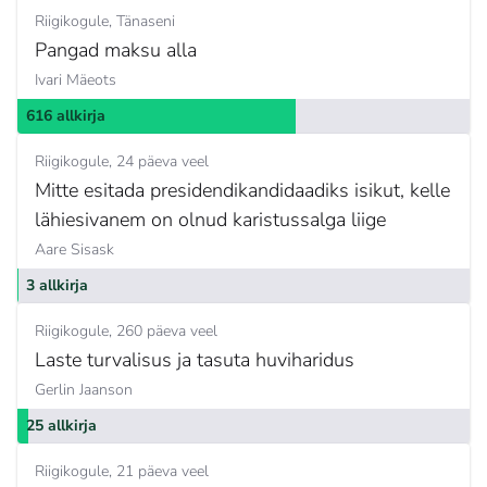
Riigikogule
Tänaseni
Pangad maksu alla
Ivari Mäeots
616 allkirja
Riigikogule
24 päeva veel
Mitte esitada presidendikandidaadiks isikut, kelle
lähiesivanem on olnud karistussalga liige
Aare Sisask
3 allkirja
Riigikogule
260 päeva veel
Laste turvalisus ja tasuta huviharidus
Gerlin Jaanson
25 allkirja
Riigikogule
21 päeva veel