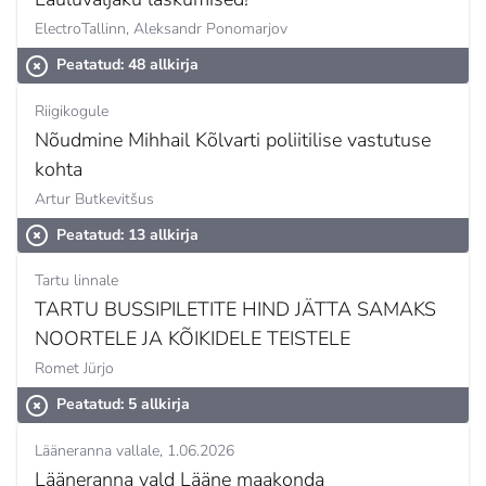
ElectroTallinn,
Aleksandr Ponomarjov
Peatatud: 48 allkirja
Riigikogule
Nõudmine Mihhail Kõlvarti poliitilise vastutuse
kohta
Artur Butkevitšus
Peatatud: 13 allkirja
Tartu linnale
TARTU BUSSIPILETITE HIND JÄTTA SAMAKS
NOORTELE JA KÕIKIDELE TEISTELE
Romet Jürjo
Peatatud: 5 allkirja
Lääneranna vallale
1.06.2026
Lääneranna vald Lääne maakonda