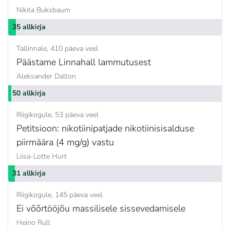
Nikita Buksbaum
35 allkirja
Tallinnale
410 päeva veel
Päästame Linnahall lammutusest
Aleksander Dalton
50 allkirja
Riigikogule
53 päeva veel
Petitsioon: nikotiinipatjade nikotiinisisalduse
piirmäära (4 mg/g) vastu
Liisa-Lotte Hurt
31 allkirja
Riigikogule
145 päeva veel
Ei võõrtööjõu massilisele sissevedamisele
Heino Rull