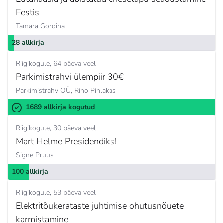
Eestis
Tamara Gordina
28 allkirja
Riigikogule
64 päeva veel
Parkimistrahvi ülempiir 30€
Parkimistrahv OÜ,
Riho Pihlakas
1689 allkirja kogutud
Riigikogule
30 päeva veel
Mart Helme Presidendiks!
Signe Pruus
100 allkirja
Riigikogule
53 päeva veel
Elektritõukerataste juhtimise ohutusnõuete
karmistamine