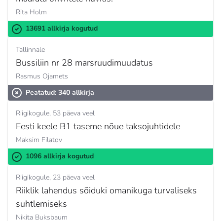
Rita Holm
13691 allkirja kogutud
Tallinnale
Bussiliin nr 28 marsruudimuudatus
Rasmus Ojamets
Peatatud: 340 allkirja
Riigikogule
53 päeva veel
Eesti keele B1 taseme nõue taksojuhtidele
Maksim Filatov
1096 allkirja kogutud
Riigikogule
23 päeva veel
Riiklik lahendus sõiduki omanikuga turvaliseks
suhtlemiseks
Nikita Buksbaum