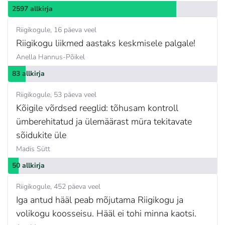
2597 allkirja
Riigikogule
16 päeva veel
Riigikogu liikmed aastaks keskmisele palgale!
Anella Hannus-Põikel
83 allkirja
Riigikogule
53 päeva veel
Kõigile võrdsed reeglid: tõhusam kontroll
ümberehitatud ja ülemäärast müra tekitavate
sõidukite üle
Madis Sütt
50 allkirja
Riigikogule
452 päeva veel
Iga antud hääl peab mõjutama Riigikogu ja
volikogu koosseisu. Hääl ei tohi minna kaotsi.