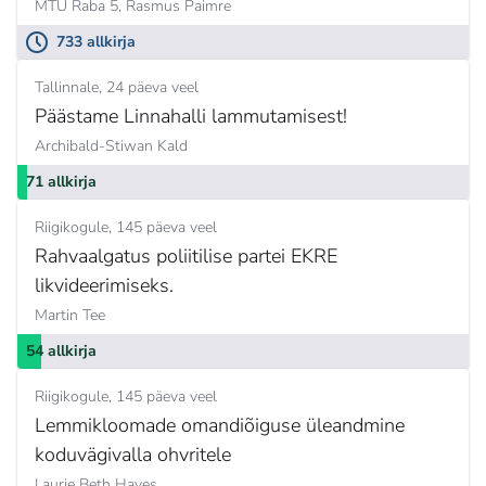
MTÜ Raba 5,
Rasmus Paimre
733 allkirja
Tallinnale
24 päeva veel
Päästame Linnahalli lammutamisest!
Archibald-Stiwan Kald
71 allkirja
Riigikogule
145 päeva veel
Rahvaalgatus poliitilise partei EKRE
likvideerimiseks.
Martin Tee
54 allkirja
Riigikogule
145 päeva veel
Lemmikloomade omandiõiguse üleandmine
koduvägivalla ohvritele
Laurie Beth Hayes