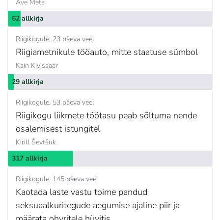
Ave Mets
62 allkirja
Riigikogule
23 päeva veel
Riigiametnikule tööauto, mitte staatuse sümbol
Kain Kivissaar
29 allkirja
Riigikogule
53 päeva veel
Riigikogu liikmete töötasu peab sõltuma nende
osalemisest istungitel
Kirill Ševtšuk
317 allkirja
Riigikogule
145 päeva veel
Kaotada laste vastu toime pandud
seksuaalkuritegude aegumise ajaline piir ja
määrata ohvritele hüvitis.