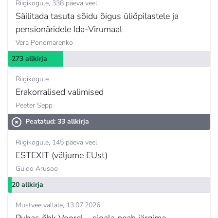
Riigikogule
338 päeva veel
Säilitada tasuta sõidu õigus üliõpilastele ja
pensionäridele Ida-Virumaal
Vera Ponomarenko
273 allkirja
Riigikogule
Erakorralised valimised
Peeter Sepp
Peatatud: 33 allkirja
Riigikogule
145 päeva veel
ESTEXIT (väljume EUst)
Guido Arusoo
20 allkirja
Mustvee vallale
13.07.2026
Puhas õhk Voorel – sigala peab järgima