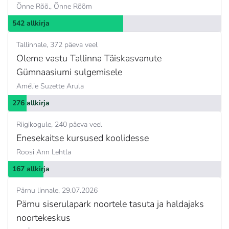
Õnne Rõõ.,
Õnne Rõõm
542 allkirja
Tallinnale
372 päeva veel
Oleme vastu Tallinna Täiskasvanute
Gümnaasiumi sulgemisele
Amélie Suzette Arula
276 allkirja
Riigikogule
240 päeva veel
Enesekaitse kursused koolidesse
Roosi Ann Lehtla
167 allkirja
Pärnu linnale
29.07.2026
Pärnu siserulapark noortele tasuta ja haldajaks
noortekeskus