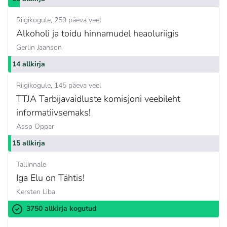
Riigikogule
259 päeva veel
Alkoholi ja toidu hinnamudel heaoluriigis
Gerlin Jaanson
14 allkirja
Riigikogule
145 päeva veel
TTJA Tarbijavaidluste komisjoni veebileht
informatiivsemaks!
Asso Oppar
15 allkirja
Tallinnale
Iga Elu on Tähtis!
Kersten Liba
3750 allkirja kogutud