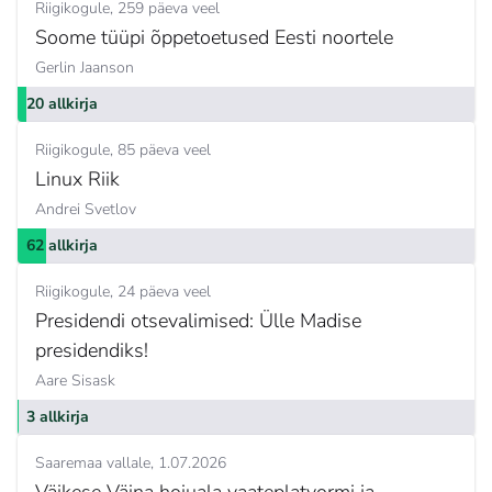
Riigikogule
259 päeva veel
Soome tüüpi õppetoetused Eesti noortele
Gerlin Jaanson
20 allkirja
Riigikogule
85 päeva veel
Linux Riik
Andrei Svetlov
62 allkirja
Riigikogule
24 päeva veel
Presidendi otsevalimised: Ülle Madise
presidendiks!
Aare Sisask
3 allkirja
Saaremaa vallale
1.07.2026