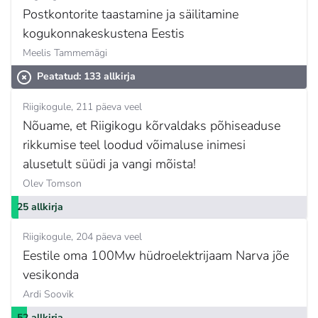
Postkontorite taastamine ja säilitamine
kogukonnakeskustena Eestis
Meelis Tammemägi
Peatatud: 133 allkirja
Riigikogule
211 päeva veel
Nõuame, et Riigikogu kõrvaldaks põhiseaduse
rikkumise teel loodud võimaluse inimesi
alusetult süüdi ja vangi mõista!
Olev Tomson
25 allkirja
Riigikogule
204 päeva veel
Eestile oma 100Mw hüdroelektrijaam Narva jõe
vesikonda
Ardi Soovik
52 allkirja