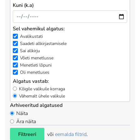
Kuni (k.a)
Sel vahemikul algatus:
Avalikustati
Saadeti allkirjastamisele
Sai allkirju
Võeti menetlusse
Menetleti lõpuni
Oli menetluses
Algatus vastab:
Kõigile valikuile korraga
Vähemalt ühele valikule
Arhiveeritud algatused
Näita
Ära näita
Filtreeri
või
eemalda filtrid
.