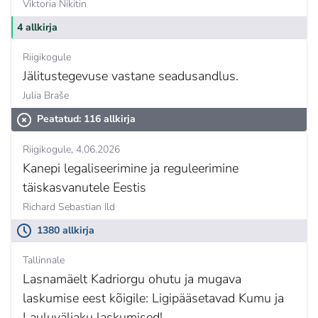
Viktoria Nikitin
4 allkirja
Riigikogule
Jälitustegevuse vastane seadusandlus.
Julia Braše
Peatatud: 116 allkirja
Riigikogule
4.06.2026
Kanepi legaliseerimine ja reguleerimine
täiskasvanutele Eestis
Richard Sebastian Ild
1380 allkirja
Tallinnale
Lasnamäelt Kadriorgu ohutu ja mugava
laskumise eest kõigile: Ligipääsetavad Kumu ja
Lauluväljaku laskumised!