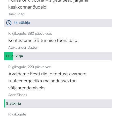
keskkonnanõudeid!
Taavi Mägi
44 allkirja
Riigikogule
380 päeva veel
Kehtestame 35 tunnise töönädala
Aleksander Dalton
80 allkirja
Riigikogule
229 päeva veel
Avaldame Eesti riigile toetust avamere
tuuleenergeetika majandussektori
väljaarendamiseks
Aare Sisask
9 allkirja
Riigikogule