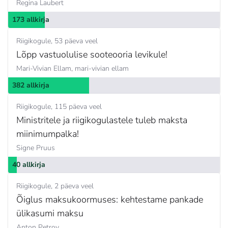
Regina Laubert
173 allkirja
Riigikogule
53 päeva veel
Lõpp vastuolulise sooteooria levikule!
Mari-Vivian Ellam,
mari-vivian ellam
382 allkirja
Riigikogule
115 päeva veel
Ministritele ja riigikogulastele tuleb maksta
miinimumpalka!
Signe Pruus
40 allkirja
Riigikogule
2 päeva veel
Õiglus maksukoormuses: kehtestame pankade
ülikasumi maksu
Anton Petrov