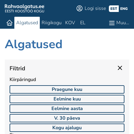
Logi sisse
EST
ENG
Algatused
Riigikogu
KOV
EL
Muu…
Algatused
Filtrid
Kiirpäringud
Praegune kuu
Eelmine kuu
Eelmine aasta
V. 30 päeva
Kogu ajalugu