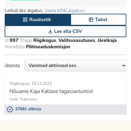
Leitud üks algatus.
Vaata kõiki algatusi
.
Ruudustik
Tabel
Lae alla CSV
Id
997
Etapp
Riigikogus
Valitsusasutuses
Järelkaja
Menetleja
Põhiseaduskomisjon
Järjesta
Riigikogule
18.12.2023
Nõuame Kaja Kallase tagasiastumist
Heiki Trakmann
27681 allkirja