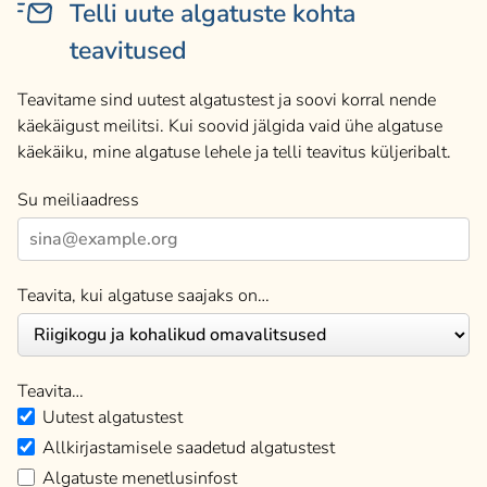
Telli uute algatuste kohta
teavitused
Teavitame sind uutest algatustest ja soovi korral nende
käekäigust meilitsi. Kui soovid jälgida vaid ühe algatuse
käekäiku, mine algatuse lehele ja telli teavitus küljeribalt.
Su meiliaadress
Teavita, kui algatuse saajaks on…
Teavita…
Uutest algatustest
Allkirjastamisele saadetud algatustest
Algatuste menetlusinfost