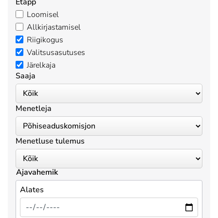
Etapp
Loomisel
Allkirjastamisel
Riigikogus
Valitsusasutuses
Järelkaja
Saaja
Menetleja
Menetluse tulemus
Ajavahemik
Alates