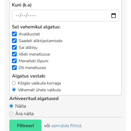
Kuni (k.a)
Sel vahemikul algatus:
Avalikustati
Saadeti allkirjastamisele
Sai allkirju
Võeti menetlusse
Menetleti lõpuni
Oli menetluses
Algatus vastab:
Kõigile valikuile korraga
Vähemalt ühele valikule
Arhiveeritud algatused
Näita
Ära näita
Filtreeri
või
eemalda filtrid
.