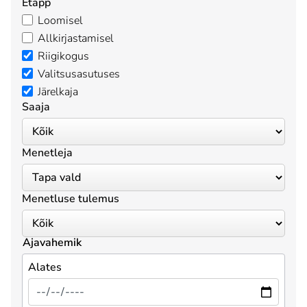
Etapp
Loomisel
Allkirjastamisel
Riigikogus
Valitsusasutuses
Järelkaja
Saaja
Menetleja
Menetluse tulemus
Ajavahemik
Alates