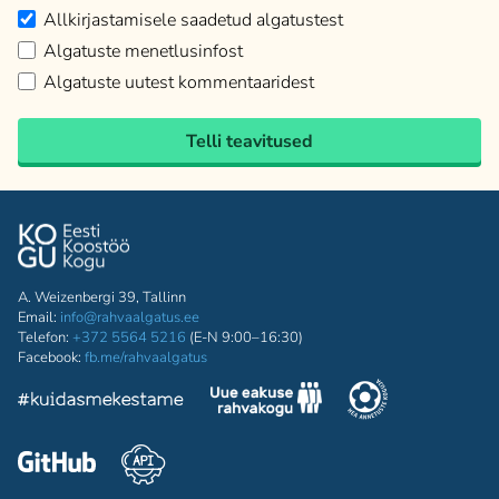
Allkirjastamisele saadetud algatustest
Algatuste menetlusinfost
Algatuste uutest kommentaaridest
Telli teavitused
A. Weizenbergi 39, Tallinn
Email:
info@rahvaalgatus.ee
Telefon:
+372 5564 5216
(E-N 9:00–16:30)
Facebook:
fb.me/rahvaalgatus