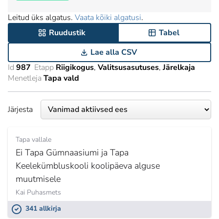
Leitud üks algatus.
Vaata kõiki algatusi
.
Ruudustik
Tabel
Lae alla CSV
Id
987
Etapp
Riigikogus
Valitsusasutuses
Järelkaja
Menetleja
Tapa vald
Järjesta
Tapa vallale
Ei Tapa Gümnaasiumi ja Tapa
Keelekümbluskooli koolipäeva alguse
muutmisele
Kai Puhasmets
341 allkirja