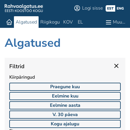
Logi sisse
EST
ENG
Algatused
Riigikogu
KOV
EL
Muu…
Algatused
Filtrid
Kiirpäringud
Praegune kuu
Eelmine kuu
Eelmine aasta
V. 30 päeva
Kogu ajalugu