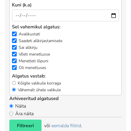
Kuni (k.a)
Sel vahemikul algatus:
Avalikustati
Saadeti allkirjastamisele
Sai allkirju
Võeti menetlusse
Menetleti lõpuni
Oli menetluses
Algatus vastab:
Kõigile valikuile korraga
Vähemalt ühele valikule
Arhiveeritud algatused
Näita
Ära näita
Filtreeri
või
eemalda filtrid
.