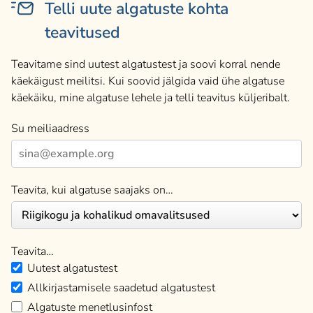
Telli uute algatuste kohta
teavitused
Teavitame sind uutest algatustest ja soovi korral nende
käekäigust meilitsi. Kui soovid jälgida vaid ühe algatuse
käekäiku, mine algatuse lehele ja telli teavitus küljeribalt.
Su meiliaadress
Teavita, kui algatuse saajaks on…
Teavita…
Uutest algatustest
Allkirjastamisele saadetud algatustest
Algatuste menetlusinfost