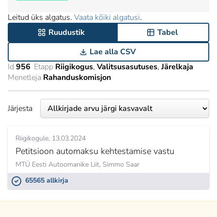
Leitud üks algatus.
Vaata kõiki algatusi
.
Ruudustik
Tabel
Lae alla CSV
Id
956
Etapp
Riigikogus
Valitsusasutuses
Järelkaja
Menetleja
Rahanduskomisjon
Järjesta
Riigikogule
13.03.2024
Petitsioon automaksu kehtestamise vastu
MTÜ Eesti Autoomanike Liit,
Simmo Saar
65565 allkirja