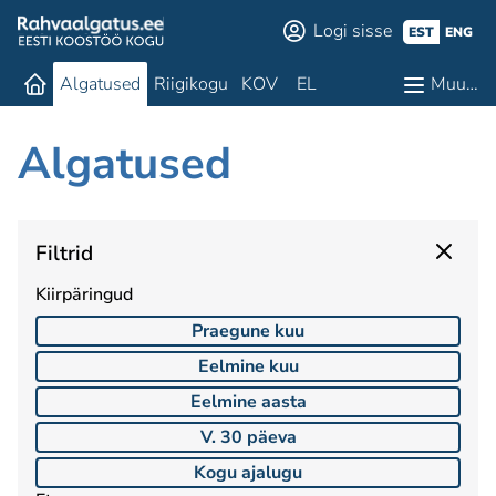
Logi sisse
EST
ENG
Algatused
Riigikogu
KOV
EL
Muu…
Algatused
Filtrid
Kiirpäringud
Praegune kuu
Eelmine kuu
Eelmine aasta
V. 30 päeva
Kogu ajalugu