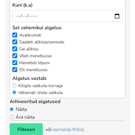
Kuni (k.a)
Sel vahemikul algatus:
Avalikustati
Saadeti allkirjastamisele
Sai allkirju
Võeti menetlusse
Menetleti lõpuni
Oli menetluses
Algatus vastab:
Kõigile valikuile korraga
Vähemalt ühele valikule
Arhiveeritud algatused
Näita
Ära näita
Filtreeri
või
eemalda filtrid
.