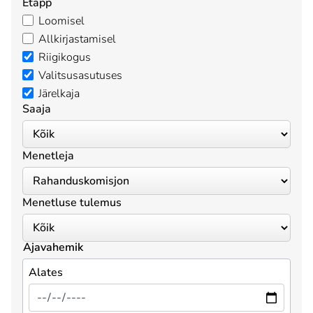
Etapp
Loomisel
Allkirjastamisel
Riigikogus
Valitsusasutuses
Järelkaja
Saaja
Menetleja
Menetluse tulemus
Ajavahemik
Alates