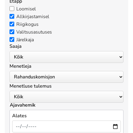
Etapp
Loomisel
Allkirjastamisel
Riigikogus
Valitsusasutuses
Järelkaja
Saaja
Menetleja
Menetluse tulemus
Ajavahemik
Alates