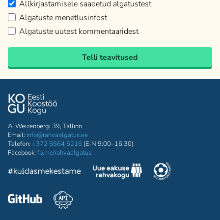
Allkirjastamisele saadetud algatustest
Algatuste menetlusinfost
Algatuste uutest kommentaaridest
Telli teavitused
A. Weizenbergi 39, Tallinn
Email:
info@rahvaalgatus.ee
Telefon:
+372 5564 5216
(E-N 9:00–16:30)
Facebook:
fb.me/rahvaalgatus