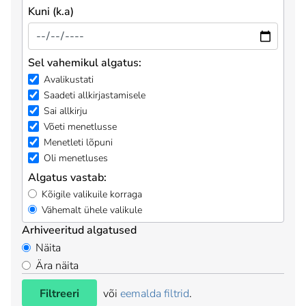
Kuni (k.a)
Sel vahemikul algatus:
Avalikustati
Saadeti allkirjastamisele
Sai allkirju
Võeti menetlusse
Menetleti lõpuni
Oli menetluses
Algatus vastab:
Kõigile valikuile korraga
Vähemalt ühele valikule
Arhiveeritud algatused
Näita
Ära näita
Filtreeri
või
eemalda filtrid
.