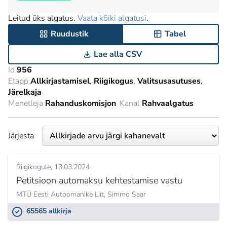
Leitud üks algatus.
Vaata kõiki algatusi
.
Ruudustik
Tabel
Lae alla CSV
Id
956
Etapp
Allkirjastamisel
Riigikogus
Valitsusasutuses
Järelkaja
Menetleja
Rahanduskomisjon
Kanal
Rahvaalgatus
Järjesta
Riigikogule
13.03.2024
Petitsioon automaksu kehtestamise vastu
MTÜ Eesti Autoomanike Liit,
Simmo Saar
65565 allkirja