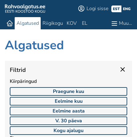
Logi sisse
EST
ENG
Algatused
Riigikogu
KOV
EL
Muu…
Algatused
Filtrid
Kiirpäringud
Praegune kuu
Eelmine kuu
Eelmine aasta
V. 30 päeva
Kogu ajalugu