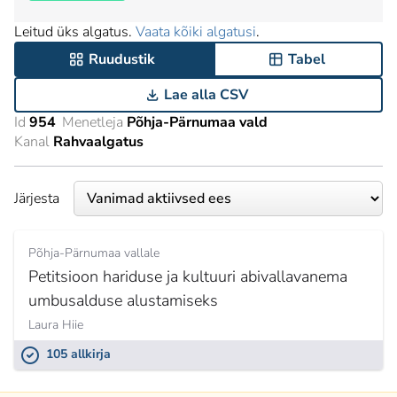
Leitud üks algatus.
Vaata kõiki algatusi
.
Ruudustik
Tabel
Lae alla CSV
Id
954
Menetleja
Põhja-Pärnumaa vald
Kanal
Rahvaalgatus
Järjesta
Põhja-Pärnumaa vallale
Petitsioon hariduse ja kultuuri abivallavanema
umbusalduse alustamiseks
Laura Hiie
105 allkirja