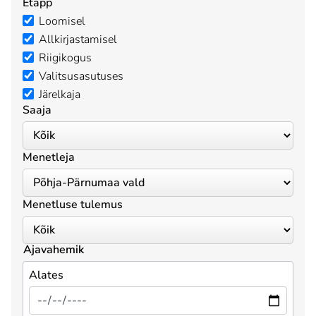
Etapp
Loomisel
Allkirjastamisel
Riigikogus
Valitsusasutuses
Järelkaja
Saaja
Menetleja
Menetluse tulemus
Ajavahemik
Alates