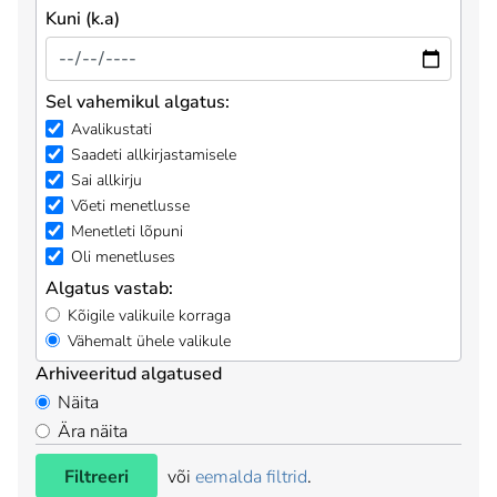
Kuni (k.a)
Sel vahemikul algatus:
Avalikustati
Saadeti allkirjastamisele
Sai allkirju
Võeti menetlusse
Menetleti lõpuni
Oli menetluses
Algatus vastab:
Kõigile valikuile korraga
Vähemalt ühele valikule
Arhiveeritud algatused
Näita
Ära näita
Filtreeri
või
eemalda filtrid
.