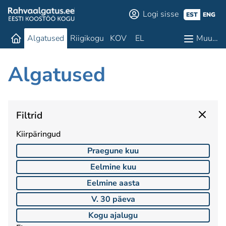
Logi sisse
EST
ENG
Algatused
Riigikogu
KOV
EL
Muu…
Algatused
Filtrid
Kiirpäringud
Praegune kuu
Eelmine kuu
Eelmine aasta
V. 30 päeva
Kogu ajalugu