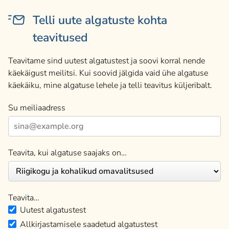
Telli uute algatuste kohta
teavitused
Teavitame sind uutest algatustest ja soovi korral nende
käekäigust meilitsi. Kui soovid jälgida vaid ühe algatuse
käekäiku, mine algatuse lehele ja telli teavitus küljeribalt.
Su meiliaadress
Teavita, kui algatuse saajaks on…
Teavita…
Uutest algatustest
Allkirjastamisele saadetud algatustest