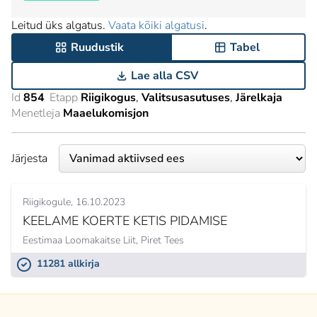
Leitud üks algatus.
Vaata kõiki algatusi
.
Ruudustik
Tabel
Lae alla CSV
Id
854
Etapp
Riigikogus
Valitsusasutuses
Järelkaja
Menetleja
Maaelukomisjon
Järjesta
Riigikogule
16.10.2023
KEELAME KOERTE KETIS PIDAMISE
Eestimaa Loomakaitse Liit,
Piret Tees
11281 allkirja