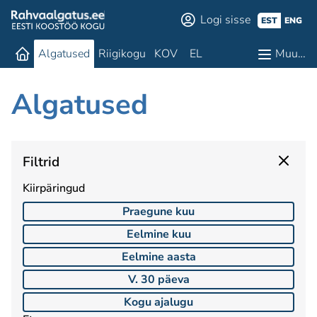
Logi sisse
EST
ENG
Algatused
Riigikogu
KOV
EL
Muu…
Algatused
Filtrid
Kiirpäringud
Praegune kuu
Eelmine kuu
Eelmine aasta
V. 30 päeva
Kogu ajalugu