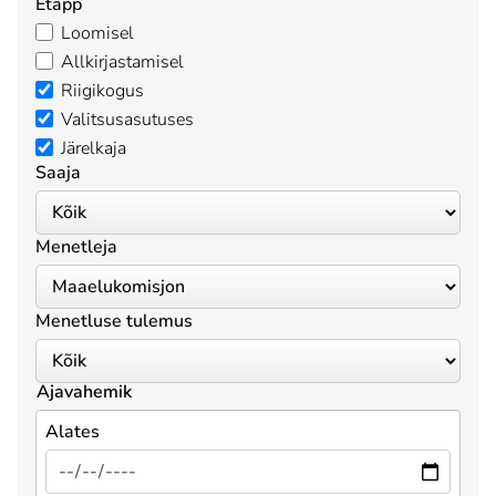
Etapp
Loomisel
Allkirjastamisel
Riigikogus
Valitsusasutuses
Järelkaja
Saaja
Menetleja
Menetluse tulemus
Ajavahemik
Alates