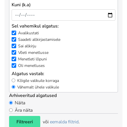
Kuni (k.a)
Sel vahemikul algatus:
Avalikustati
Saadeti allkirjastamisele
Sai allkirju
Võeti menetlusse
Menetleti lõpuni
Oli menetluses
Algatus vastab:
Kõigile valikuile korraga
Vähemalt ühele valikule
Arhiveeritud algatused
Näita
Ära näita
Filtreeri
või
eemalda filtrid
.