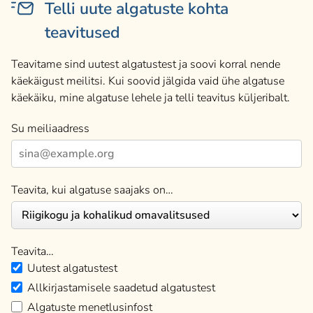
Telli uute algatuste kohta
teavitused
Teavitame sind uutest algatustest ja soovi korral nende
käekäigust meilitsi. Kui soovid jälgida vaid ühe algatuse
käekäiku, mine algatuse lehele ja telli teavitus küljeribalt.
Su meiliaadress
Teavita, kui algatuse saajaks on…
Teavita…
Uutest algatustest
Allkirjastamisele saadetud algatustest
Algatuste menetlusinfost