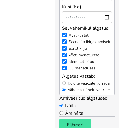
Kuni (k.a)
Sel vahemikul algatus:
Avalikustati
Saadeti allkirjastamisele
Sai allkirju
Võeti menetlusse
Menetleti lõpuni
Oli menetluses
Algatus vastab:
Kõigile valikuile korraga
Vähemalt ühele valikule
Arhiveeritud algatused
Näita
Ära näita
Filtreeri