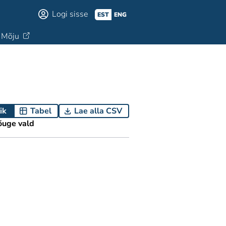
Logi sisse
EST
ENG
Mõju
ik
Tabel
Lae alla CSV
õuge vald