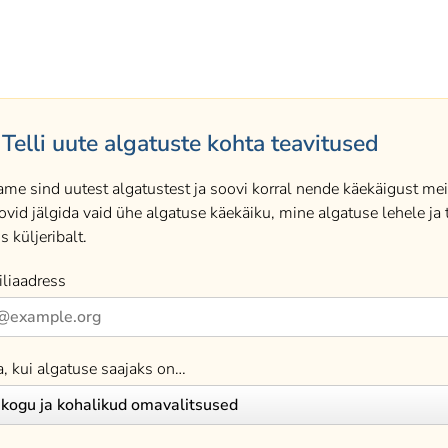
Telli uute algatuste kohta teavitused
ame sind uutest algatustest ja soovi korral nende käekäigust meil
ovid jälgida vaid ühe algatuse käekäiku, mine algatuse lehele ja t
s küljeribalt.
liaadress
a, kui algatuse saajaks on…