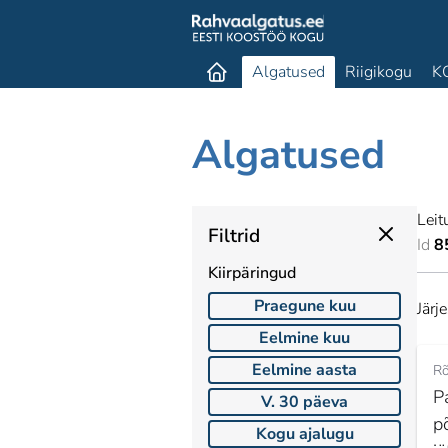
Algatused
Riigikogu
K
Algatused
Leit
Filtrid
Id
8
Kiirpäringud
Praegune kuu
Järj
Eelmine kuu
Eelmine aasta
Rõ
P
V. 30 päeva
p
Kogu ajalugu