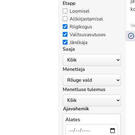
j
Etapp
k
Loomisel
Allkirjastamisel
Va
Riigikogus
Valitsusasutuses
Järelkaja
Saaja
Menetleja
Menetluse tulemus
Ajavahemik
Alates