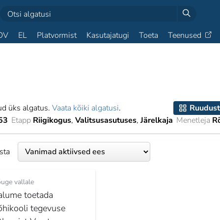
OV
EL
Platvormist
Kasutajatugi
Toeta
Teenused
ud üks algatus.
Vaata kõiki algatusi
.
Ruudust
53
Etapp
Riigikogus
Valitsusasutuses
Järelkaja
Menetleja
R
esta
uge vallale
alume toetada
õhikooli tegevuse