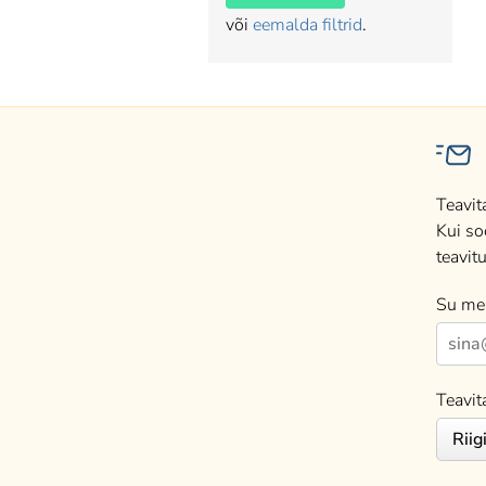
või
eemalda filtrid
.
Teavit
Kui so
teavitu
Su mei
Teavit