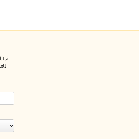
itsi.
elli