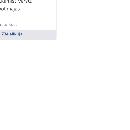
ätkamist Varstu
oolimajas
rstu Kool
734 allkirja