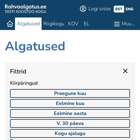
Logi sisse
EST
ENG
Algatused
Riigikogu
KOV
EL
Muu…
Algatused
Filtrid
Kiirpäringud
Praegune kuu
Eelmine kuu
Eelmine aasta
V. 30 päeva
Kogu ajalugu