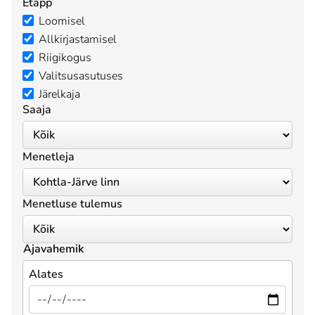
Etapp
Loomisel
Allkirjastamisel
Riigikogus
Valitsusasutuses
Järelkaja
Saaja
Menetleja
Menetluse tulemus
Ajavahemik
Alates