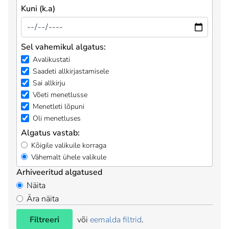
Kuni (k.a)
Sel vahemikul algatus:
Avalikustati
Saadeti allkirjastamisele
Sai allkirju
Võeti menetlusse
Menetleti lõpuni
Oli menetluses
Algatus vastab:
Kõigile valikuile korraga
Vähemalt ühele valikule
Arhiveeritud algatused
Näita
Ära näita
Filtreeri
või
eemalda filtrid
.