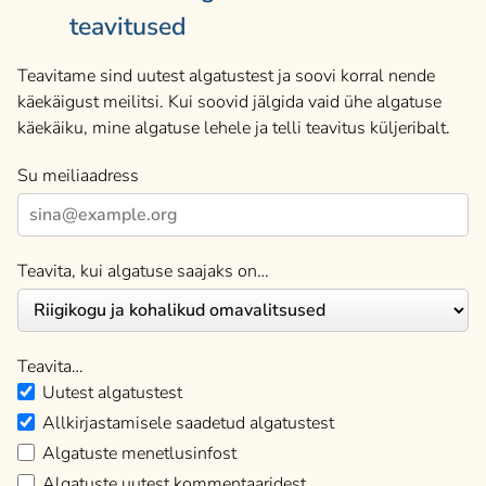
teavitused
Teavitame sind uutest algatustest ja soovi korral nende
käekäigust meilitsi. Kui soovid jälgida vaid ühe algatuse
käekäiku, mine algatuse lehele ja telli teavitus küljeribalt.
Su meiliaadress
Teavita, kui algatuse saajaks on…
Teavita…
Uutest algatustest
Allkirjastamisele saadetud algatustest
Algatuste menetlusinfost
Algatuste uutest kommentaaridest