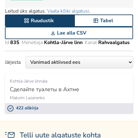
Leitud üks algatus.
Vaata kõiki algatusi
.
Ruudustik
Tabel
Lae alla CSV
Id
835
Menetleja
Kohtla-Järve linn
Kanal
Rahvaalgatus
Järjesta
Kohtla-Järve linnale
Сделайте туалеты в Ахтме
Maksim Lazarenko
422 allkirja
Telli uute algatuste kohta