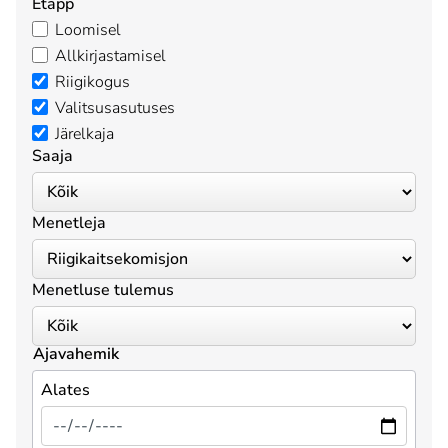
Etapp
Loomisel
Allkirjastamisel
Riigikogus
Valitsusasutuses
Järelkaja
Saaja
Menetleja
Menetluse tulemus
Ajavahemik
Alates