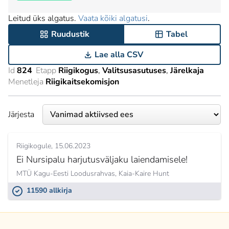
Leitud üks algatus.
Vaata kõiki algatusi
.
Ruudustik
Tabel
Lae alla CSV
Id
824
Etapp
Riigikogus
Valitsusasutuses
Järelkaja
Menetleja
Riigikaitsekomisjon
Järjesta
Riigikogule
15.06.2023
Ei Nursipalu harjutusväljaku laiendamisele!
MTÜ Kagu-Eesti Loodusrahvas,
Kaia-Kaire Hunt
11590 allkirja