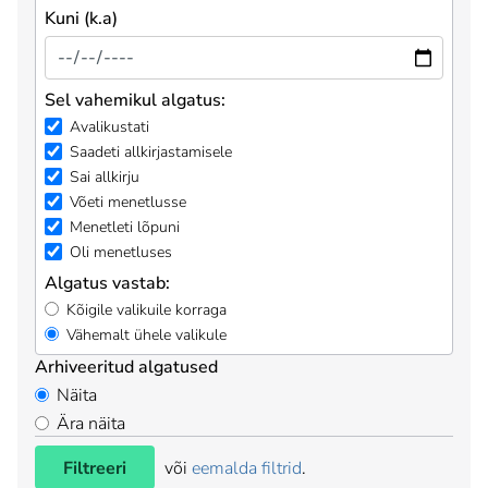
Kuni (k.a)
Sel vahemikul algatus:
Avalikustati
Saadeti allkirjastamisele
Sai allkirju
Võeti menetlusse
Menetleti lõpuni
Oli menetluses
Algatus vastab:
Kõigile valikuile korraga
Vähemalt ühele valikule
Arhiveeritud algatused
Näita
Ära näita
Filtreeri
või
eemalda filtrid
.