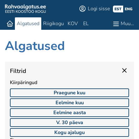
Logi sisse
EST
ENG
Algatused
Riigikogu
KOV
EL
Muu…
Algatused
Filtrid
Kiirpäringud
Praegune kuu
Eelmine kuu
Eelmine aasta
V. 30 päeva
Kogu ajalugu