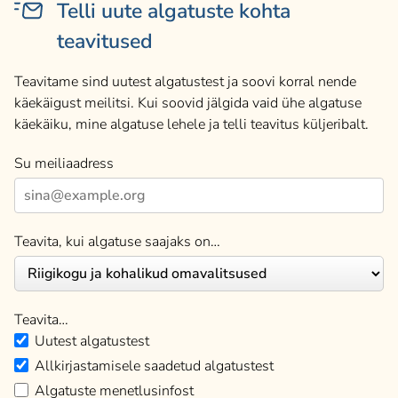
Telli uute algatuste kohta
teavitused
Teavitame sind uutest algatustest ja soovi korral nende
käekäigust meilitsi. Kui soovid jälgida vaid ühe algatuse
käekäiku, mine algatuse lehele ja telli teavitus küljeribalt.
Su meiliaadress
Teavita, kui algatuse saajaks on…
Teavita…
Uutest algatustest
Allkirjastamisele saadetud algatustest
Algatuste menetlusinfost