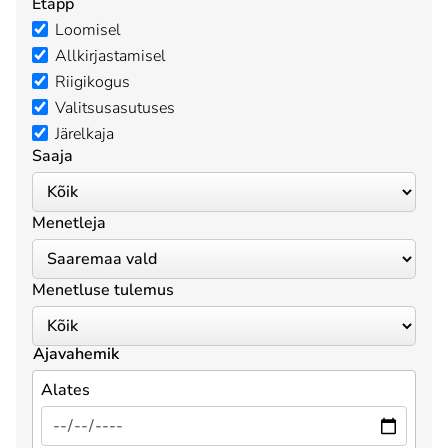
Etapp
Loomisel
Allkirjastamisel
Riigikogus
Valitsusasutuses
Järelkaja
Saaja
Menetleja
Menetluse tulemus
Ajavahemik
Alates