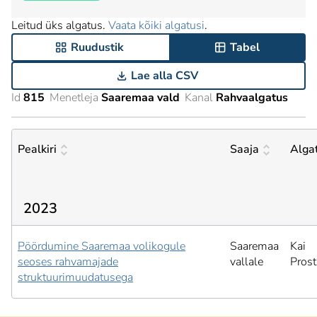
Leitud üks algatus.
Vaata kõiki algatusi
.
Ruudustik
Tabel
Lae alla CSV
Id
815
Menetleja
Saaremaa vald
Kanal
Rahvaalgatus
Pealkiri
Saaja
Alga
2023
Pöördumine Saaremaa volikogule
Saaremaa
Kai
seoses rahvamajade
vallale
Pros
struktuurimuudatusega