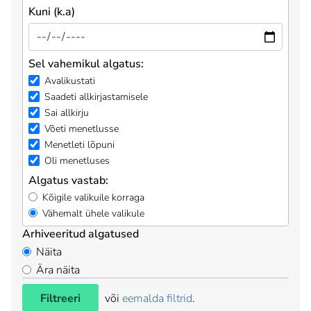
Kuni (k.a)
Sel vahemikul algatus:
Avalikustati
Saadeti allkirjastamisele
Sai allkirju
Võeti menetlusse
Menetleti lõpuni
Oli menetluses
Algatus vastab:
Kõigile valikuile korraga
Vähemalt ühele valikule
Arhiveeritud algatused
Näita
Ära näita
Filtreeri
või
eemalda filtrid
.