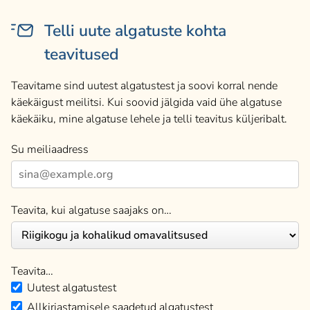
Telli uute algatuste kohta
teavitused
Teavitame sind uutest algatustest ja soovi korral nende
käekäigust meilitsi. Kui soovid jälgida vaid ühe algatuse
käekäiku, mine algatuse lehele ja telli teavitus küljeribalt.
Su meiliaadress
Teavita, kui algatuse saajaks on…
Teavita…
Uutest algatustest
Allkirjastamisele saadetud algatustest