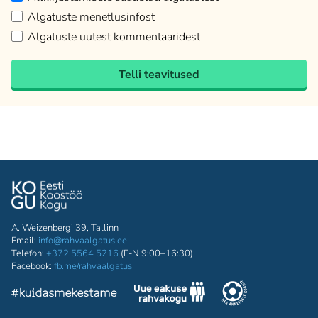
Algatuste menetlusinfost
Algatuste uutest kommentaaridest
Telli teavitused
A. Weizenbergi 39, Tallinn
Email:
info@rahvaalgatus.ee
Telefon:
+372 5564 5216
(E-N 9:00–16:30)
Facebook:
fb.me/rahvaalgatus