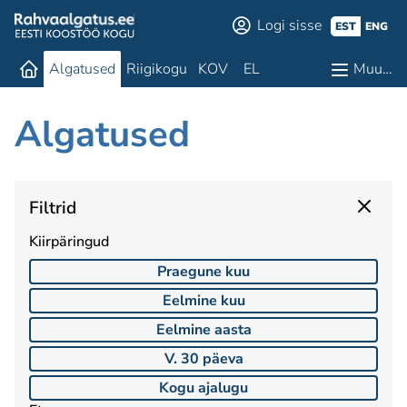
Logi sisse
EST
ENG
Algatused
Riigikogu
KOV
EL
Muu…
Algatused
Filtrid
Kiirpäringud
Praegune kuu
Eelmine kuu
Eelmine aasta
V. 30 päeva
Kogu ajalugu