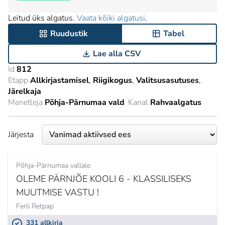
Leitud üks algatus.
Vaata kõiki algatusi
.
Ruudustik
Tabel
Lae alla CSV
Id
812
Etapp
Allkirjastamisel
Riigikogus
Valitsusasutuses
Järelkaja
Menetleja
Põhja-Pärnumaa vald
Kanal
Rahvaalgatus
Järjesta
Põhja-Pärnumaa vallale
OLEME PÄRNJÕE KOOLI 6 - KLASSILISEKS
MUUTMISE VASTU !
Ferli Retpap
331 allkirja