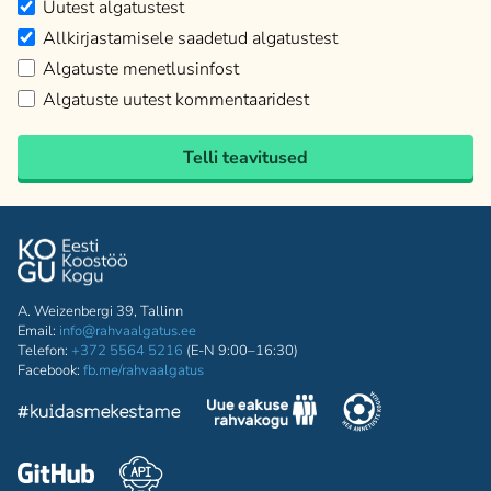
Uutest algatustest
Allkirjastamisele saadetud algatustest
Algatuste menetlusinfost
Algatuste uutest kommentaaridest
Telli teavitused
A. Weizenbergi 39, Tallinn
Email:
info@rahvaalgatus.ee
Telefon:
+372 5564 5216
(E-N 9:00–16:30)
Facebook:
fb.me/rahvaalgatus