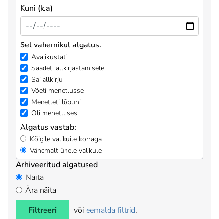
Kuni (k.a)
Sel vahemikul algatus:
Avalikustati
Saadeti allkirjastamisele
Sai allkirju
Võeti menetlusse
Menetleti lõpuni
Oli menetluses
Algatus vastab:
Kõigile valikuile korraga
Vähemalt ühele valikule
Arhiveeritud algatused
Näita
Ära näita
Filtreeri
või
eemalda filtrid
.