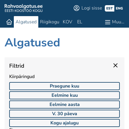
Logi sisse
EST
ENG
Algatused
Riigikogu
KOV
EL
Muu…
Algatused
Filtrid
Kiirpäringud
Praegune kuu
Eelmine kuu
Eelmine aasta
V. 30 päeva
Kogu ajalugu