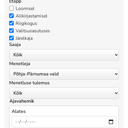
Etapp
Loomisel
Allkirjastamisel
Riigikogus
Valitsusasutuses
Järelkaja
Saaja
Menetleja
Menetluse tulemus
Ajavahemik
Alates