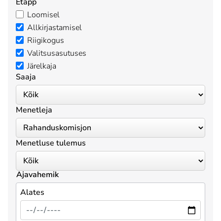
Etapp
Loomisel
Allkirjastamisel
Riigikogus
Valitsusasutuses
Järelkaja
Saaja
Menetleja
Menetluse tulemus
Ajavahemik
Alates