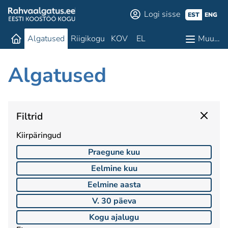
Logi sisse
EST
ENG
Algatused
Riigikogu
KOV
EL
Muu…
Algatused
Filtrid
Kiirpäringud
Praegune kuu
Eelmine kuu
Eelmine aasta
V. 30 päeva
Kogu ajalugu