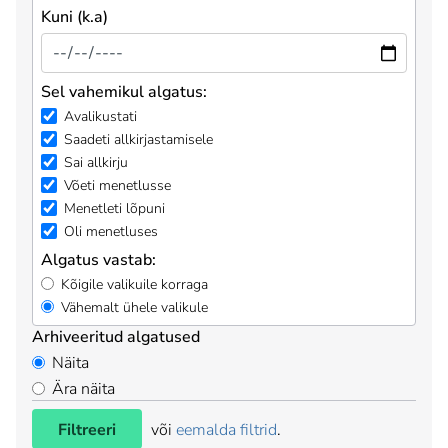
Kuni (k.a)
Sel vahemikul algatus:
Avalikustati
Saadeti allkirjastamisele
Sai allkirju
Võeti menetlusse
Menetleti lõpuni
Oli menetluses
Algatus vastab:
Kõigile valikuile korraga
Vähemalt ühele valikule
Arhiveeritud algatused
Näita
Ära näita
Filtreeri
või
eemalda filtrid
.