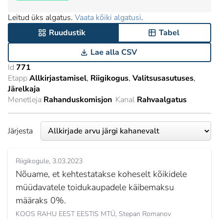
Leitud üks algatus.
Vaata kõiki algatusi
.
Ruudustik
Tabel
Lae alla CSV
Id
771
Etapp
Allkirjastamisel
Riigikogus
Valitsusasutuses
Järelkaja
Menetleja
Rahanduskomisjon
Kanal
Rahvaalgatus
Järjesta
Riigikogule
3.03.2023
Nõuame, et kehtestatakse koheselt kõikidele
müüdavatele toidukaupadele käibemaksu
määraks 0%.
KOOS RAHU EEST EESTIS MTÜ,
Stepan Romanov