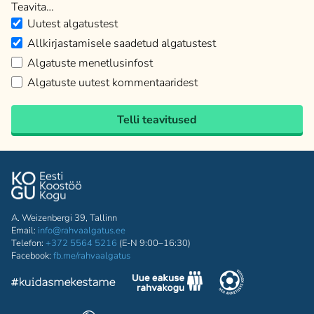
Teavita…
Uutest algatustest
Allkirjastamisele saadetud algatustest
Algatuste menetlusinfost
Algatuste uutest kommentaaridest
Telli teavitused
A. Weizenbergi 39, Tallinn
Email:
info@rahvaalgatus.ee
Telefon:
+372 5564 5216
(E-N 9:00–16:30)
Facebook:
fb.me/rahvaalgatus