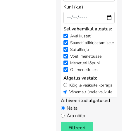
Kuni (k.a)
Sel vahemikul algatus:
Avalikustati
Saadeti allkirjastamisele
Sai allkirju
Võeti menetlusse
Menetleti lõpuni
Oli menetluses
Algatus vastab:
Kõigile valikuile korraga
Vähemalt ühele valikule
Arhiveeritud algatused
Näita
Ära näita
Filtreeri