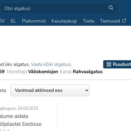
OV
EL
Platvormist
Kasutajatugi
Toeta
Teenused
ud üks algatus.
Vaata kõiki algatusi
.
Ruudust
69
Menetleja
Väliskomisjon
Kanal
Rahvaalgatus
esta
igikogule
24.03.2023
alume aidata
iõpilastel Eestisse