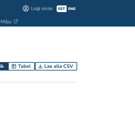
Logi sisse
EST
ENG
Mõju
ik
Tabel
Lae alla CSV