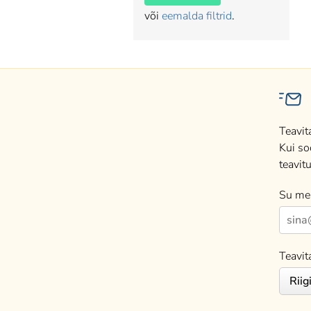
või
eemalda filtrid
.
Teavit
Kui so
teavitu
Su mei
Teavit