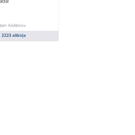
äda!
am Alidibirov
2223 allkirja