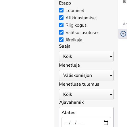
jä
Etapp
Loomisel
Allkirjastamisel
Ad
Riigikogus
Valitsusasutuses
Järelkaja
Saaja
Menetleja
Menetluse tulemus
Ajavahemik
Alates