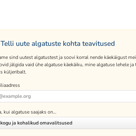
Telli uute algatuste kohta teavitused
ame sind uutest algatustest ja soovi korral nende käekäigust meil
ovid jälgida vaid ühe algatuse käekäiku, mine algatuse lehele ja t
s küljeribalt.
liaadress
a, kui algatuse saajaks on…