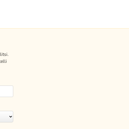
itsi.
elli