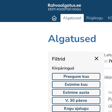
Algatused
Riigikogu
K
Algatused
Leit
Filtrid
Id
7
Kiirpäringud
Praegune kuu
Järj
Eelmine kuu
Eelmine aasta
Ri
P
V. 30 päeva
ül
Kogu ajalugu