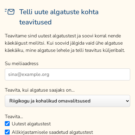
Telli uute algatuste kohta
teavitused
Teavitame sind uutest algatustest ja soovi korral nende
käekäigust meilitsi. Kui soovid jälgida vaid ühe algatuse
käekäiku, mine algatuse lehele ja telli teavitus küljeribalt.
Su meiliaadress
Teavita, kui algatuse saajaks on…
Teavita…
Uutest algatustest
Allkirjastamisele saadetud algatustest