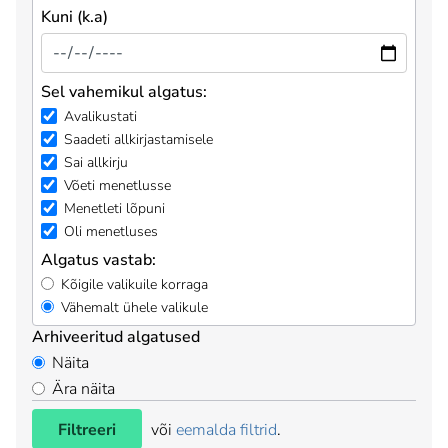
Kuni (k.a)
Sel vahemikul algatus:
Avalikustati
Saadeti allkirjastamisele
Sai allkirju
Võeti menetlusse
Menetleti lõpuni
Oli menetluses
Algatus vastab:
Kõigile valikuile korraga
Vähemalt ühele valikule
Arhiveeritud algatused
Näita
Ära näita
Filtreeri
või
eemalda filtrid
.