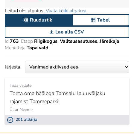
Leitud üks algatus.
Vaata kõiki algatusi
.
Ruudustik
Tabel
Lae alla CSV
Id
763
Etapp
Riigikogus
Valitsusasutuses
Järelkaja
Menetleja
Tapa vald
Järjesta
Tapa vallale
Toeta oma häälega Tamsalu lauluväljaku
rajamist Tammeparki!
Üllar Neeme
201 allkirja