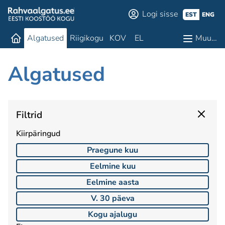
Logi sisse
EST
ENG
Algatused
Riigikogu
KOV
EL
Muu…
Algatused
Filtrid
Kiirpäringud
Praegune kuu
Eelmine kuu
Eelmine aasta
V. 30 päeva
Kogu ajalugu