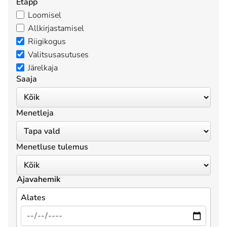
Etapp
Loomisel
Allkirjastamisel
Riigikogus
Valitsusasutuses
Järelkaja
Saaja
Menetleja
Menetluse tulemus
Ajavahemik
Alates